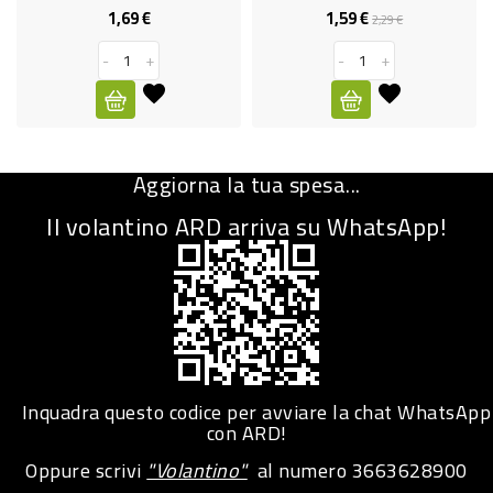
1,69 €
1,59 €
Prezzo
Prezzo
Prezzo
2,29 €
CURA
base
PERSONA
-
+
-
+
IGIENICO
SANITARI
Aggiorna la tua spesa...
ACCESSORI
Il volantino ARD arriva su WhatsApp!
PERSONA
PUERICULTURA
IGIENE
PERSONA
PETS
Inquadra questo codice per avviare la chat WhatsApp
con ARD!
PET
Oppure scrivi
"Volantino"
al numero
3663628900
ACCESSORI