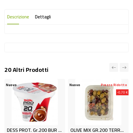
-
PLASTICA
Descrizione
Dettagli
-
AFFINI
LAVAGGIO
STOVIGLIE
DEODORANTI
20 Altri Prodotti
DETERSIVI
TESSUTI
Nuovo
Nuovo
Prezzo Ridotto
Nu
-0,70 €
DETERGENTI
SUPERFICI
ACCESSORI
CASA
DESS PROT. Gr.200 BUR ARAC MI
OLIVE MIX GR.200 TERRE E TESOR