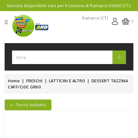
Servizio disponibile solo per il comune di Ramacca 95040 (CT).
CATEGORIA
Ramacca (CT)
0
HOME
BEVANDE
BEVANDE
ANALCOLICHE
BEVANDE
Home
FRESCHI
LATTICINI E ALTRO
DESSERT TAZZINA
CAFF/CIOC GR60
ALCOLICHE
BEVANDE
<- Torna Indietro
CALDE
Nuovo
FOOD