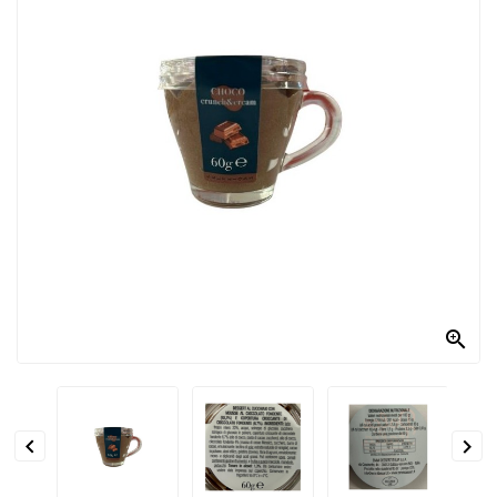
PRODOTTI
PER
CONDIRE
DOLCIARIO
PRODOTTI
DA
FORNO
RICORRENZE
PASQUALI

PREPARATI
ALIMENTI
INFANZIA


PASTA,