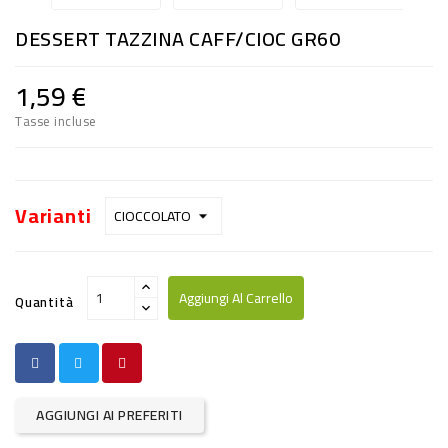
RISO
DESSERT TAZZINA CAFF/CIOC GR60
E
FARINA
1,59 €
DIETETICO
Tasse incluse
NATURALI
SNACKS
Varianti
ALIMENTI
CONSERVATI
Aggiungi Al Carrello
Quantità
CURA
CASA
INSETTICIDI
AGGIUNGI AI PREFERITI
CARTA