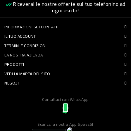
Riceverai le nostre offerte sul tuo telefonino ad
PET
ogni uscita!
FOOD
INFORMAZIONI SUI CONTATTI
IL TUO ACCOUNT
FRESCHI
TERMINI E CONDIZIONI
PIATTI
LA NOSTRA AZIENDA
PRONTI
PRODOTTI
E
VEDI LA MAPPA DEL SITO
CONDIMENTI
NEGOZI
CARNE
Contattaci con WhatsApp
ORTOFRUTTA
UOVA
PANIFICI
Scarica la nostra App Spesa5f