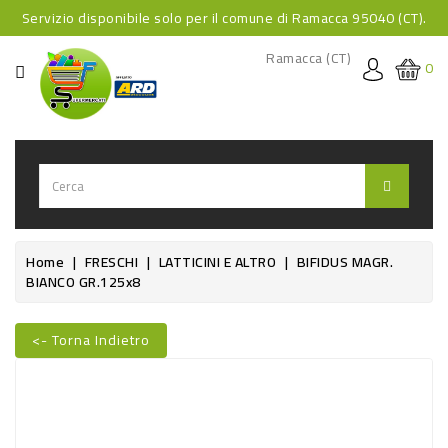
Servizio disponibile solo per il comune di Ramacca 95040 (CT).
CATEGORIA
Ramacca (CT)
0
HOME
BEVANDE
BEVANDE
ANALCOLICHE
BEVANDE
Home
FRESCHI
LATTICINI E ALTRO
BIFIDUS MAGR.
BIANCO GR.125x8
ALCOLICHE
BEVANDE
<- Torna Indietro
CALDE
Nuovo
FOOD