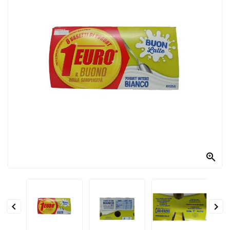
PRODOTTI
PER
CONDIRE
DOLCIARIO
PRODOTTI
DA
FORNO
RICORRENZE
PASQUALI

PREPARATI
ALIMENTI
INFANZIA


PASTA,