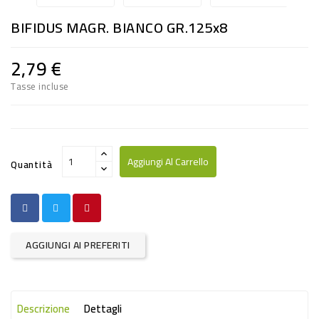
RISO
BIFIDUS MAGR. BIANCO GR.125x8
E
FARINA
2,79 €
DIETETICO
Tasse incluse
NATURALI
SNACKS
ALIMENTI
Aggiungi Al Carrello
Quantità
CONSERVATI
CURA
CASA
AGGIUNGI AI PREFERITI
INSETTICIDI
CARTA
Descrizione
Dettagli