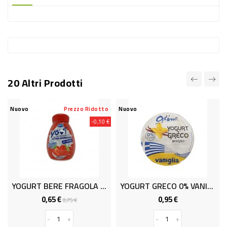
-
PLASTICA
-
AFFINI
LAVAGGIO
20 Altri Prodotti
STOVIGLIE
DEODORANTI
Nuovo
Prezzo Ridotto
Nuovo
-0,10 €
DETERSIVI
TESSUTI
DETERGENTI
SUPERFICI
YOGURT BERE FRAGOLA G.200 OPTI
YOGURT GRECO 0% VANIG GR150 OP
ACCESSORI
0,65 €
0,95 €
Prezzo
Prezzo
Prezzo
0,75 €
base
CASA
-
+
-
+