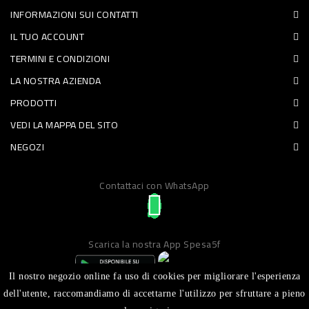
INFORMAZIONI SUI CONTATTI
PET
IL TUO ACCOUNT
FOOD
TERMINI E CONDIZIONI
LA NOSTRA AZIENDA
FRESCHI
PRODOTTI
PIATTI
VEDI LA MAPPA DEL SITO
PRONTI
NEGOZI
E
Contattaci con WhatsApp
CONDIMENTI
CARNE
ORTOFRUTTA
Scarica la nostra App Spesa5f
UOVA
Il nostro negozio online fa uso di cookies per migliorare l'esperienza
PANIFICI
dell'utente, raccomandiamo di accettarne l'utilizzo per sfruttare a pieno