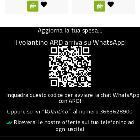
CURA
PERSONA
Aggiorna la tua spesa...
IGIENICO
Il volantino ARD arriva su WhatsApp!
SANITARI
ACCESSORI
PERSONA
PUERICULTURA
IGIENE
Inquadra questo codice per avviare la chat WhatsApp
PERSONA
con ARD!
Oppure scrivi
"Volantino"
al numero
3663628900
PETS
Riceverai le nostre offerte sul tuo telefonino ad
ogni uscita!
PET
ACCESSORI