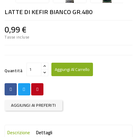
RISO
LATTE DI KEFIR BIANCO GR.480
E
FARINA
0,99 €
DIETETICO
Tasse incluse
NATURALI
SNACKS
ALIMENTI
Aggiungi Al Carrello
Quantità
CONSERVATI
CURA
CASA
AGGIUNGI AI PREFERITI
INSETTICIDI
CARTA
Descrizione
Dettagli