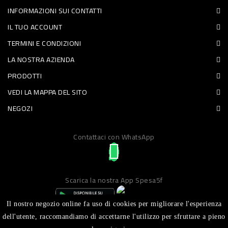
INFORMAZIONI SUI CONTATTI
PET
IL TUO ACCOUNT
FOOD
TERMINI E CONDIZIONI
LA NOSTRA AZIENDA
FRESCHI
PRODOTTI
PIATTI
VEDI LA MAPPA DEL SITO
PRONTI
NEGOZI
E
Contattaci con WhatsApp
CONDIMENTI
CARNE
ORTOFRUTTA
Scarica la nostra App Spesa5f
UOVA
Il nostro negozio online fa uso di cookies per migliorare l'esperienza
PANIFICI
dell'utente, raccomandiamo di accettarne l'utilizzo per sfruttare a pieno