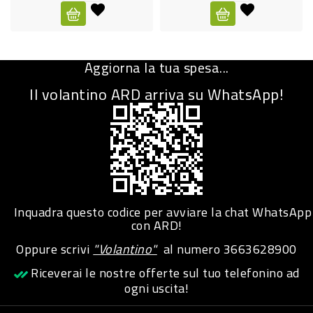
CURA
PERSONA
Aggiorna la tua spesa...
IGIENICO
Il volantino ARD arriva su WhatsApp!
SANITARI
ACCESSORI
PERSONA
PUERICULTURA
IGIENE
Inquadra questo codice per avviare la chat WhatsApp
PERSONA
con ARD!
Oppure scrivi
"Volantino"
al numero
3663628900
PETS
Riceverai le nostre offerte sul tuo telefonino ad
ogni uscita!
PET
ACCESSORI