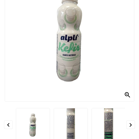
PRODOTTI
PER
CONDIRE
DOLCIARIO
PRODOTTI
DA
FORNO
RICORRENZE
PASQUALI

PREPARATI
ALIMENTI
INFANZIA


PASTA,