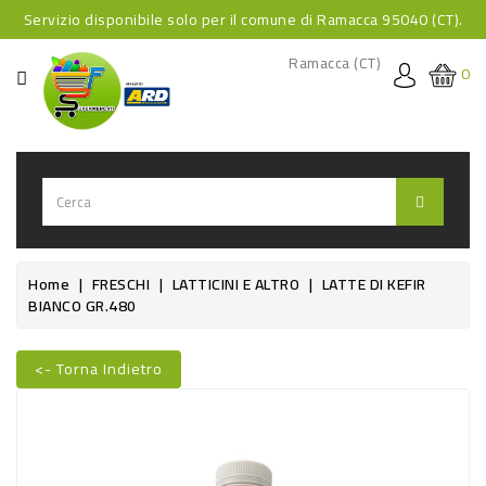
Servizio disponibile solo per il comune di Ramacca 95040 (CT).
CATEGORIA
Ramacca (CT)
0
HOME
BEVANDE
BEVANDE
ANALCOLICHE
BEVANDE
Home
FRESCHI
LATTICINI E ALTRO
LATTE DI KEFIR
BIANCO GR.480
ALCOLICHE
BEVANDE
<- Torna Indietro
CALDE
Nuovo
FOOD