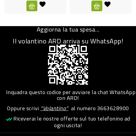
CURA
PERSONA
Aggiorna la tua spesa...
IGIENICO
Il volantino ARD arriva su WhatsApp!
SANITARI
ACCESSORI
PERSONA
PUERICULTURA
IGIENE
Inquadra questo codice per avviare la chat WhatsApp
PERSONA
con ARD!
Oppure scrivi
"Volantino"
al numero
3663628900
PETS
Riceverai le nostre offerte sul tuo telefonino ad
ogni uscita!
PET
ACCESSORI