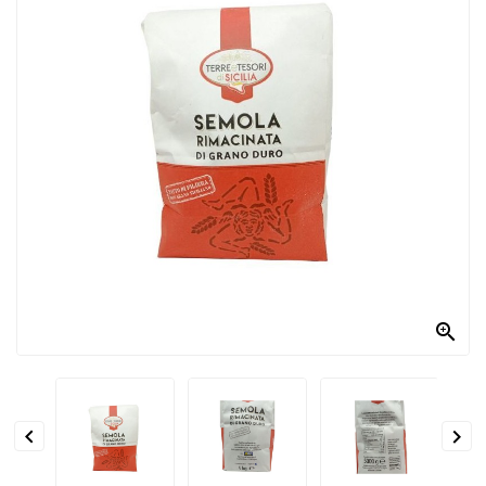
PRODOTTI
PER
CONDIRE
DOLCIARIO
PRODOTTI
DA
FORNO
RICORRENZE
PASQUALI

PREPARATI
ALIMENTI
INFANZIA


PASTA,