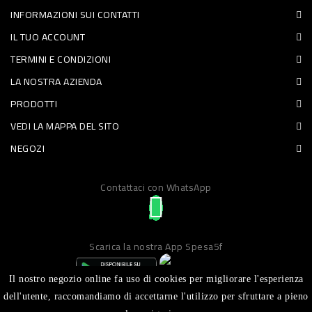
INFORMAZIONI SUI CONTATTI
PET
IL TUO ACCOUNT
FOOD
TERMINI E CONDIZIONI
LA NOSTRA AZIENDA
FRESCHI
PRODOTTI
PIATTI
VEDI LA MAPPA DEL SITO
PRONTI
NEGOZI
E
Contattaci con WhatsApp
CONDIMENTI
CARNE
ORTOFRUTTA
Scarica la nostra App Spesa5f
UOVA
Il nostro negozio online fa uso di cookies per migliorare l'esperienza
PANIFICI
dell'utente, raccomandiamo di accettarne l'utilizzo per sfruttare a pieno