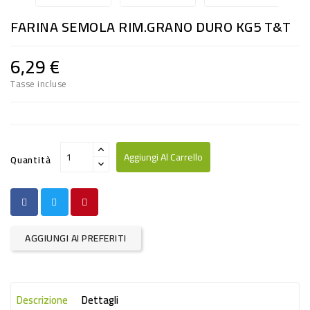
RISO
FARINA SEMOLA RIM.GRANO DURO KG5 T&T
E
FARINA
6,29 €
DIETETICO
Tasse incluse
NATURALI
SNACKS
ALIMENTI
Aggiungi Al Carrello
Quantità
CONSERVATI
CURA
CASA
AGGIUNGI AI PREFERITI
INSETTICIDI
CARTA
Descrizione
Dettagli