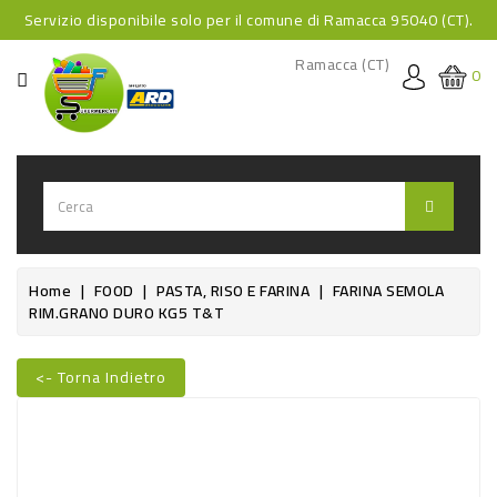
Servizio disponibile solo per il comune di Ramacca 95040 (CT).
CATEGORIA
Ramacca (CT)
0
HOME
BEVANDE
BEVANDE
ANALCOLICHE
BEVANDE
Home
FOOD
PASTA, RISO E FARINA
FARINA SEMOLA
RIM.GRANO DURO KG5 T&T
ALCOLICHE
BEVANDE
<- Torna Indietro
CALDE
Nuovo
FOOD