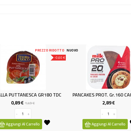
 RIDOTTO
NUOVO
NUOVO
-0,60 €
0 TDC
PANCAKES PROT. Gr.160 CACAO MI
BASE PIN
2,89 €
Prezzo
-
+
Aggiungi Al Carrello
Ag