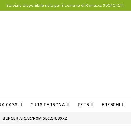
Servizio disponibile solo per il comune di Ramacca 95040 (CT).
RA CASA
CURA PERSONA
PETS
FRESCHI
PESCE INDUST-SUSHI FRESCO
BURGER AI CAR/POM SEC.GR.80X2