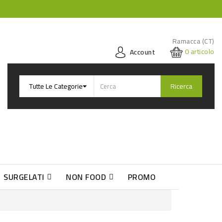
Ramacca (CT)
0
articolo
Account
Ricerca
SURGELATI
NON FOOD
PROMO