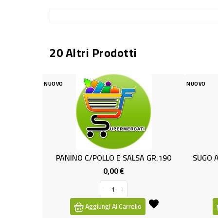
20 Altri Prodotti
NUOVO
PREZZO
 C/POLLO E SALSA GR.190
SUGO ALLA PUTTANESCA GR18
0,00 €
0,89 €
Prezzo
Prezzo
Prezzo
1,49 €
base
-
+
-
+
Aggiungi Al Carrello
Aggiungi Al Carrello