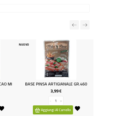
NUOVO
SA ARTIGIANALE GR.460
PESTO ALLA GENOVESE GR.130 
3,99 €
1,19 €
Prezzo
Prezzo
-
+
-
+
giungi Al Carrello
Aggiungi Al Carrello