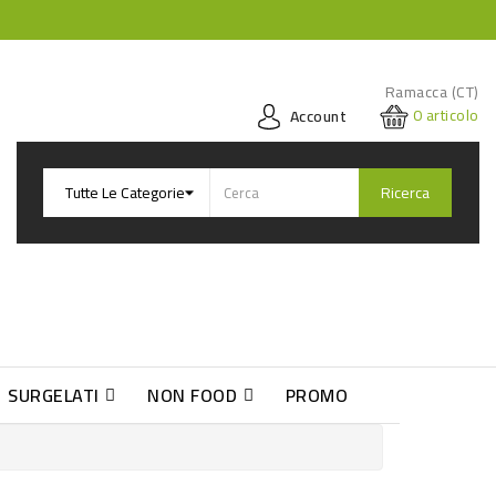
Ramacca (CT)
0
articolo
Account
Ricerca
SURGELATI
NON FOOD
PROMO