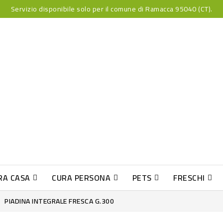
Servizio disponibile solo per il comune di Ramacca 95040 (CT).
RA CASA
CURA PERSONA
PETS
FRESCHI
PESCE INDUST-SUSHI FRESCO
PIADINA INTEGRALE FRESCA G.300