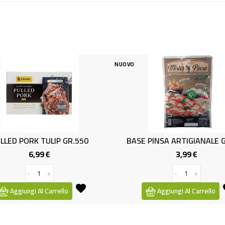
NUOVO
NUOVO
BASE PINSA ARTIGIANALE GR.460
SUGO AL SALM
3,99 €
Prezzo
-
+
Aggiungi Al Carrello
Aggiung