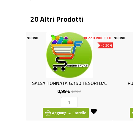
20 Altri Prodotti
PREZZO RIDOTTO
NUOVO
-0,30 €
ATA G.150 TESORI D/C
PULLED PORK TULIP GR.550
0,99 €
6,99 €
Prezzo
Prezzo
Prezzo
1,29 €
base
-
+
-
+
ungi Al Carrello
Aggiungi Al Carrello