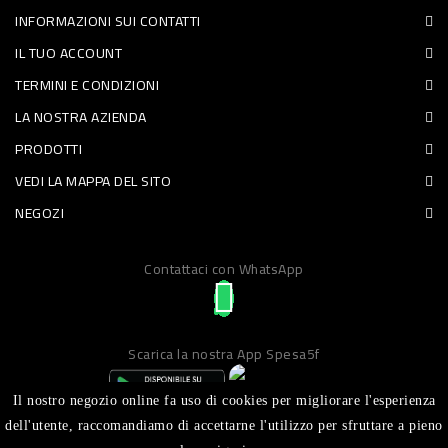
INFORMAZIONI SUI CONTATTI
PET
IL TUO ACCOUNT
FOOD
TERMINI E CONDIZIONI
LA NOSTRA AZIENDA
FRESCHI
PRODOTTI
PIATTI
VEDI LA MAPPA DEL SITO
PRONTI
NEGOZI
E
Contattaci con WhatsApp
CONDIMENTI
CARNE
ORTOFRUTTA
Scarica la nostra App Spesa5f
UOVA
Il nostro negozio online fa uso di cookies per migliorare l'esperienza
PANIFICI
dell'utente, raccomandiamo di accettarne l'utilizzo per sfruttare a pieno