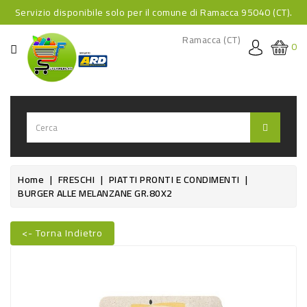
Servizio disponibile solo per il comune di Ramacca 95040 (CT).
CATEGORIA
Ramacca (CT)
0
HOME
BEVANDE
BEVANDE
ANALCOLICHE
BEVANDE
Home
FRESCHI
PIATTI PRONTI E CONDIMENTI
BURGER ALLE MELANZANE GR.80X2
ALCOLICHE
BEVANDE
<- Torna Indietro
CALDE
Nuovo
FOOD