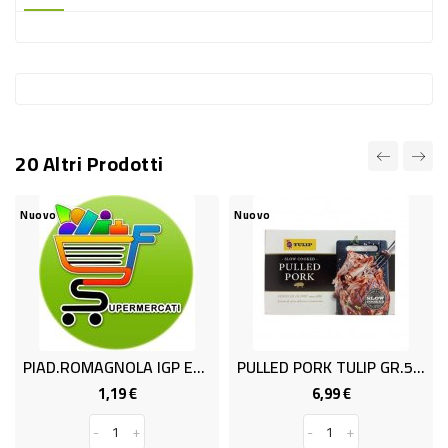
-
PLASTICA
-
AFFINI
LAVAGGIO
20 Altri Prodotti
STOVIGLIE
DEODORANTI
Nuovo
Nuovo
N
DETERSIVI
TESSUTI
DETERGENTI
SUPERFICI
PIAD.ROMAGNOLA IGP EV.GR.360
PULLED PORK TULIP GR.550
ACCESSORI
1,19 €
6,99 €
Prezzo
Prezzo
CASA
-
+
-
+