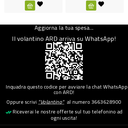
CURA
PERSONA
Aggiorna la tua spesa...
IGIENICO
Il volantino ARD arriva su WhatsApp!
SANITARI
ACCESSORI
PERSONA
PUERICULTURA
IGIENE
Inquadra questo codice per avviare la chat WhatsApp
PERSONA
con ARD!
Oppure scrivi
"Volantino"
al numero
3663628900
PETS
Riceverai le nostre offerte sul tuo telefonino ad
ogni uscita!
PET
ACCESSORI