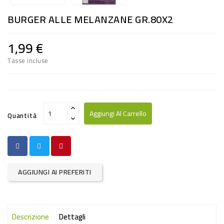
RISO
BURGER ALLE MELANZANE GR.80X2
E
FARINA
1,99 €
DIETETICO
Tasse incluse
NATURALI
SNACKS
ALIMENTI
Aggiungi Al Carrello
Quantità
CONSERVATI
CURA
CASA
AGGIUNGI AI PREFERITI
INSETTICIDI
CARTA
Descrizione
Dettagli