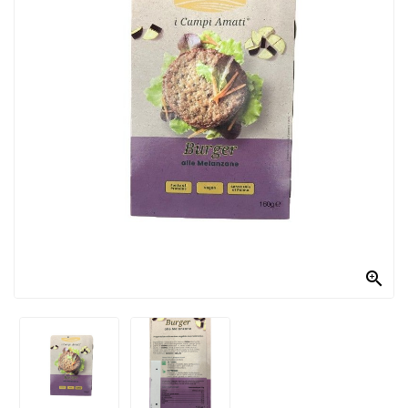
PRODOTTI
PER
CONDIRE
DOLCIARIO
PRODOTTI
DA
FORNO
RICORRENZE
PASQUALI

PREPARATI
ALIMENTI
INFANZIA
PASTA,