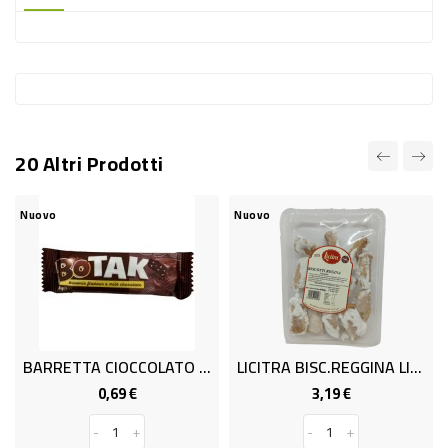
-
PLASTICA
-
AFFINI
LAVAGGIO
20 Altri Prodotti
STOVIGLIE
DEODORANTI
Nuovo
Nuovo
Nu
DETERSIVI
TESSUTI
DETERGENTI
SUPERFICI
BARRETTA CIOCCOLATO GR40 CIOKO
LICITRA BISC.REGGINA LIMONE GR.400
ACCESSORI
0,69 €
3,19 €
Prezzo
Prezzo
CASA
-
+
-
+