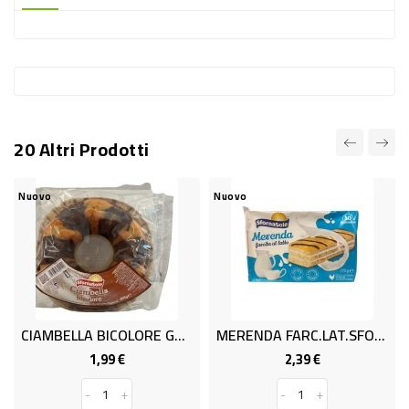
-
PLASTICA
-
AFFINI
LAVAGGIO
20 Altri Prodotti
STOVIGLIE
DEODORANTI
Nuovo
Nuovo
DETERSIVI
TESSUTI
DETERGENTI
SUPERFICI
CIAMBELLA BICOLORE GR.400
MERENDA FARC.LAT.SFORNx10 G270
ACCESSORI
1,99 €
2,39 €
Prezzo
Prezzo
CASA
-
+
-
+