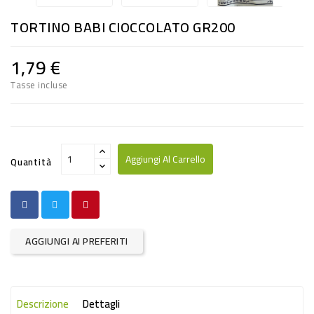
RISO
TORTINO BABI CIOCCOLATO GR200
E
FARINA
1,79 €
DIETETICO
Tasse incluse
NATURALI
SNACKS
ALIMENTI
Aggiungi Al Carrello
Quantità
CONSERVATI
CURA
CASA
AGGIUNGI AI PREFERITI
INSETTICIDI
CARTA
Descrizione
Dettagli