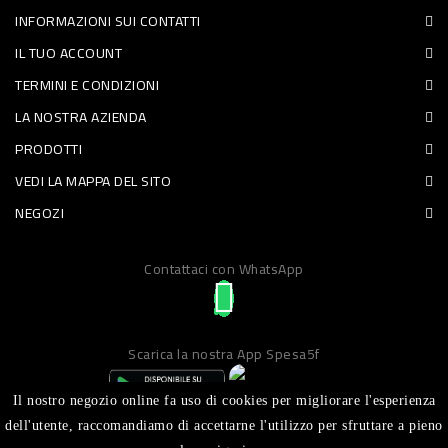
INFORMAZIONI SUI CONTATTI
PET
IL TUO ACCOUNT
FOOD
TERMINI E CONDIZIONI
LA NOSTRA AZIENDA
FRESCHI
PRODOTTI
PIATTI
VEDI LA MAPPA DEL SITO
PRONTI
NEGOZI
E
Contattaci con WhatsApp
CONDIMENTI
CARNE
ORTOFRUTTA
Scarica la nostra App Spesa5f
UOVA
Il nostro negozio online fa uso di cookies per migliorare l'esperienza
PANIFICI
dell'utente, raccomandiamo di accettarne l'utilizzo per sfruttare a pieno