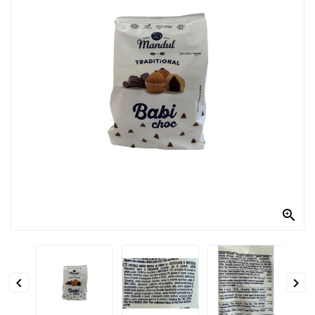
PRODOTTI
PER
CONDIRE
DOLCIARIO
PRODOTTI
DA
FORNO
RICORRENZE
PASQUALI

PREPARATI
ALIMENTI
INFANZIA


PASTA,