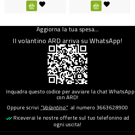
CURA
PERSONA
Aggiorna la tua spesa...
IGIENICO
Il volantino ARD arriva su WhatsApp!
SANITARI
ACCESSORI
PERSONA
PUERICULTURA
IGIENE
Inquadra questo codice per avviare la chat WhatsApp
PERSONA
con ARD!
Oppure scrivi
"Volantino"
al numero
3663628900
PETS
Riceverai le nostre offerte sul tuo telefonino ad
ogni uscita!
PET
ACCESSORI