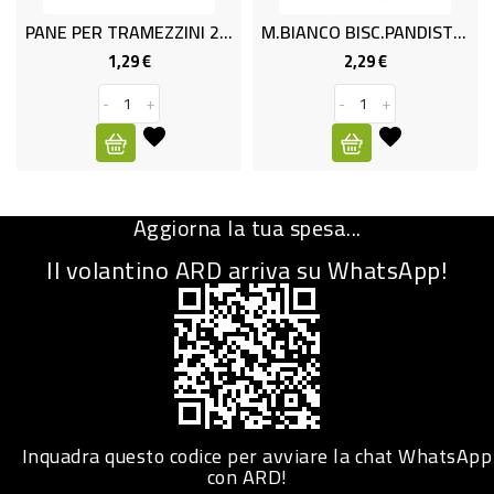
PANE PER TRAMEZZINI 250gr SFOR
M.BIANCO BISC.PANDISTELLE GR.350
CURA
PERSONA
1,29 €
2,29 €
Prezzo
Prezzo
-
+
-
+
IGIENICO
SANITARI
ACCESSORI
Aggiorna la tua spesa...
PERSONA
PUERICULTURA
Il volantino ARD arriva su WhatsApp!
IGIENE
PERSONA
PETS
PET
Inquadra questo codice per avviare la chat WhatsApp
con ARD!
ACCESSORI