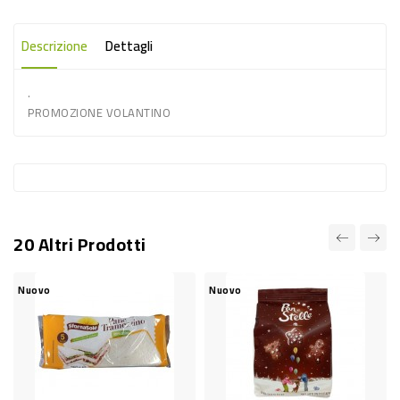
-
PLASTICA
Descrizione
Dettagli
-
.
AFFINI
PROMOZIONE VOLANTINO
LAVAGGIO
STOVIGLIE
DEODORANTI
DETERSIVI
20 Altri Prodotti
TESSUTI
DETERGENTI
Nuovo
Nuovo
SUPERFICI
ACCESSORI
CASA