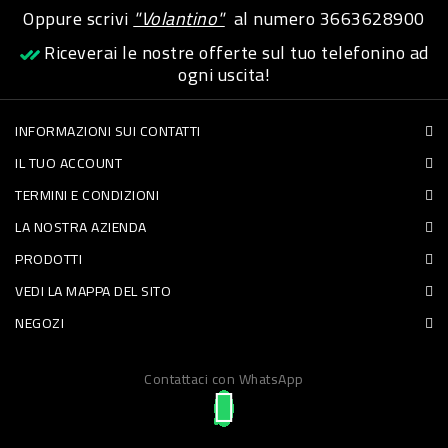
Oppure scrivi
"Volantino"
al numero
3663628900
PET
Riceverai le nostre offerte sul tuo telefonino ad
FOOD
ogni uscita!
FRESCHI
INFORMAZIONI SUI CONTATTI
IL TUO ACCOUNT
PIATTI
TERMINI E CONDIZIONI
PRONTI
LA NOSTRA AZIENDA
E
PRODOTTI
CONDIMENTI
VEDI LA MAPPA DEL SITO
CARNE
NEGOZI
ORTOFRUTTA
UOVA
Contattaci con WhatsApp
PANIFICI