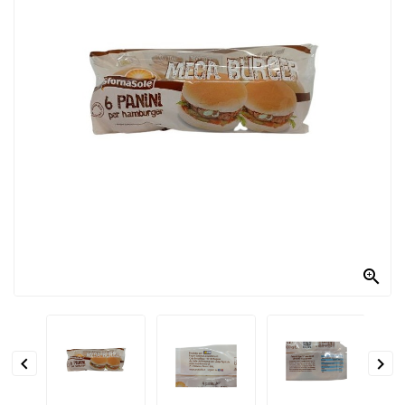
PRODOTTI
PER
CONDIRE
DOLCIARIO
PRODOTTI
DA
FORNO
RICORRENZE
PASQUALI

PREPARATI
ALIMENTI
INFANZIA


PASTA,