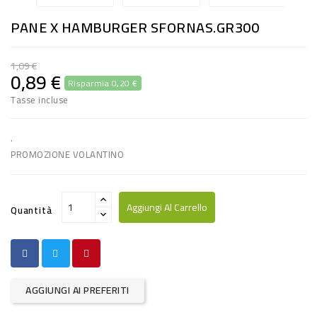
RISO
PANE X HAMBURGER SFORNAS.GR300
E
FARINA
1,09 €
0,89 €
Risparmia 0,20 €
DIETETICO
Tasse incluse
NATURALI
SNACKS
.
PROMOZIONE VOLANTINO
ALIMENTI
CONSERVATI
Aggiungi Al Carrello
Quantità
CURA
CASA
INSETTICIDI
AGGIUNGI AI PREFERITI
CARTA