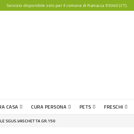
Servizio disponibile solo per il comune di Ramacca 95040 (CT).
RA CASA
CURA PERSONA
PETS
FRESCHI
PESCE INDUST-SUSHI FRESCO
LE SGUS.VASCHETTA GR.150