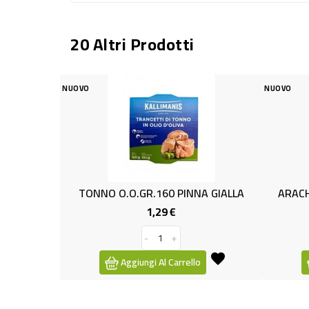
20 Altri Prodotti
NUOVO
O.O.GR.160 PINNA GIALLA
ARACHIDI SGUSC.FRIT.SAL.M
1,29 €
3,79 €
Prezzo
Prezzo
-
+
-
+
Aggiungi Al Carrello
Aggiungi Al Carrello