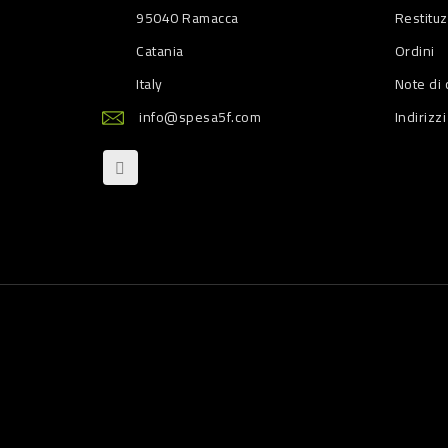
95040 Ramacca
Restitu
Catania
Ordini
Italy
Note di 
info@spesa5f.com
Indirizzi