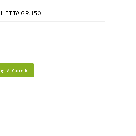
HETTA GR.150
ngi Al Carrello