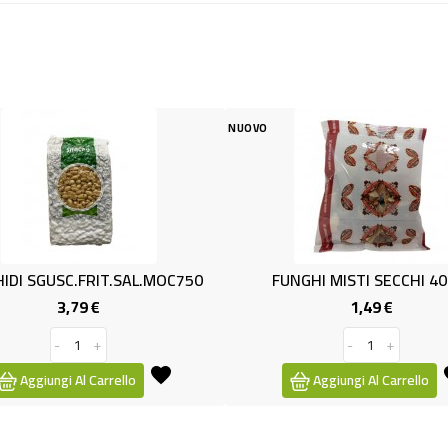
NUOVO
NUOVO
OC750
FUNGHI MISTI SECCHI 40GR.
PISE
1,49 €
Prezzo
-
+
Aggiungi Al Carrello
Ag