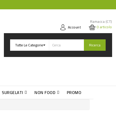
Ramacca (CT)
0
articolo
Account
Ricerca
SURGELATI
NON FOOD
PROMO