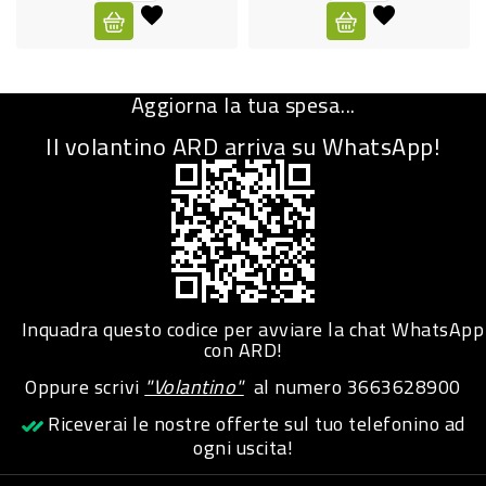
CURA
PERSONA
Aggiorna la tua spesa...
IGIENICO
Il volantino ARD arriva su WhatsApp!
SANITARI
ACCESSORI
PERSONA
PUERICULTURA
IGIENE
Inquadra questo codice per avviare la chat WhatsApp
PERSONA
con ARD!
Oppure scrivi
"Volantino"
al numero
3663628900
PETS
Riceverai le nostre offerte sul tuo telefonino ad
ogni uscita!
PET
ACCESSORI