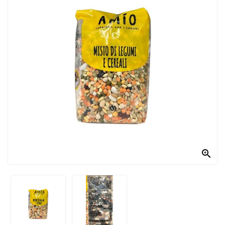
PRODOTTI
PER
CONDIRE
DOLCIARIO
PRODOTTI
DA
FORNO
RICORRENZE
PASQUALI

PREPARATI
ALIMENTI
INFANZIA
PASTA,