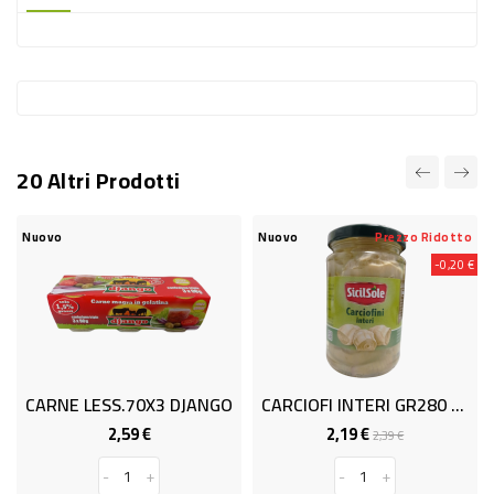
-
PLASTICA
-
AFFINI
LAVAGGIO
20 Altri Prodotti
STOVIGLIE
DEODORANTI
Nuovo
Nuovo
Prezzo Ridotto
-0,20 €
DETERSIVI
TESSUTI
DETERGENTI
SUPERFICI
CARNE LESS.70X3 DJANGO
CARCIOFI INTERI GR280 SICILSOL
ACCESSORI
2,59 €
2,19 €
Prezzo
Prezzo
Prezzo
2,39 €
base
CASA
-
+
-
+