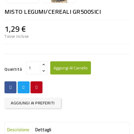
RISO
MISTO LEGUMI/CEREALI GR500SICI
E
FARINA
1,29 €
DIETETICO
Tasse incluse
NATURALI
SNACKS
ALIMENTI
Aggiungi Al Carrello
Quantità
CONSERVATI
CURA
CASA
AGGIUNGI AI PREFERITI
INSETTICIDI
CARTA
Descrizione
Dettagli