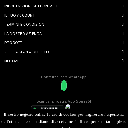
INFORMAZIONI SUI CONTATTI
PET
IL TUO ACCOUNT
FOOD
TERMINI E CONDIZIONI
LA NOSTRA AZIENDA
FRESCHI
PRODOTTI
PIATTI
VEDI LA MAPPA DEL SITO
PRONTI
NEGOZI
E
Contattaci con WhatsApp
CONDIMENTI
CARNE
ORTOFRUTTA
Scarica la nostra App Spesa5f
UOVA
Il nostro negozio online fa uso di cookies per migliorare l'esperienza
PANIFICI
dell'utente, raccomandiamo di accettarne l'utilizzo per sfruttare a pieno