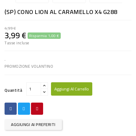
RISO
(SP) CONO LION AL CARAMELLO X4 G288
E
FARINA
4,99 €
3,99 €
Risparmia 1,00 €
DIETETICO
Tasse incluse
NATURALI
SNACKS
.
PROMOZIONE VOLANTINO
ALIMENTI
CONSERVATI
Aggiungi Al Carrello
Quantità
CURA
CASA
INSETTICIDI
AGGIUNGI AI PREFERITI
CARTA