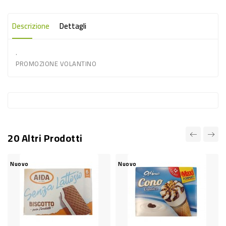
-
PLASTICA
Descrizione
Dettagli
-
.
AFFINI
PROMOZIONE VOLANTINO
LAVAGGIO
STOVIGLIE
DEODORANTI
DETERSIVI
20 Altri Prodotti
TESSUTI
DETERGENTI
Nuovo
Nuovo
N
SUPERFICI
ACCESSORI
CASA