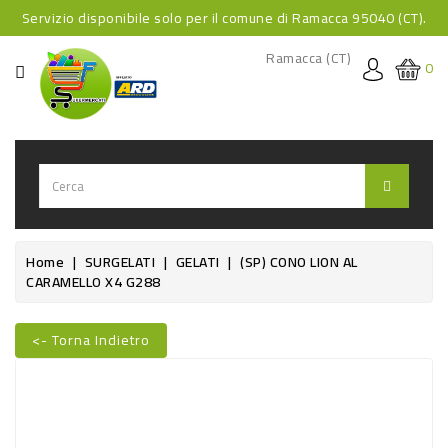
Servizio disponibile solo per il comune di Ramacca 95040 (CT).
CATEGORIA
Ramacca (CT)
0
HOME
BEVANDE
BEVANDE
ANALCOLICHE
BEVANDE
Home
SURGELATI
GELATI
(SP) CONO LION AL
CARAMELLO X4 G288
ALCOLICHE
BEVANDE
<- Torna Indietro
CALDE
Nuovo
FOOD