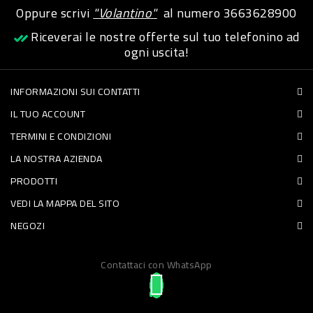
Oppure scrivi
"Volantino"
al numero
3663628900
PET
Riceverai le nostre offerte sul tuo telefonino ad
FOOD
ogni uscita!
FRESCHI
INFORMAZIONI SUI CONTATTI
IL TUO ACCOUNT
PIATTI
TERMINI E CONDIZIONI
PRONTI
LA NOSTRA AZIENDA
E
PRODOTTI
CONDIMENTI
VEDI LA MAPPA DEL SITO
CARNE
NEGOZI
ORTOFRUTTA
UOVA
Contattaci con WhatsApp
PANIFICI