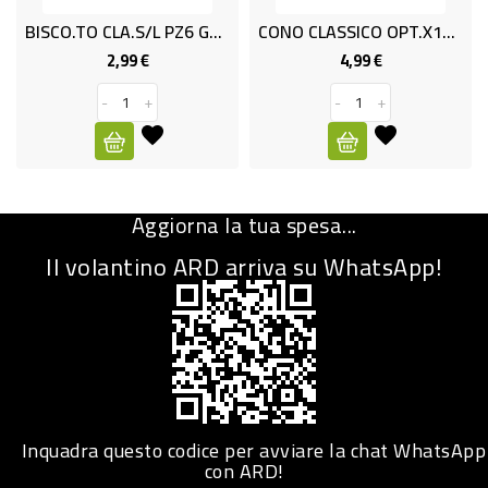
BISCO.TO CLA.S/L PZ6 GR300 OPT
CONO CLASSICO OPT.x12 GR.840
CURA
PERSONA
2,99 €
4,99 €
Prezzo
Prezzo
-
+
-
+
IGIENICO
SANITARI
ACCESSORI
Aggiorna la tua spesa...
PERSONA
PUERICULTURA
Il volantino ARD arriva su WhatsApp!
IGIENE
PERSONA
PETS
PET
Inquadra questo codice per avviare la chat WhatsApp
con ARD!
ACCESSORI