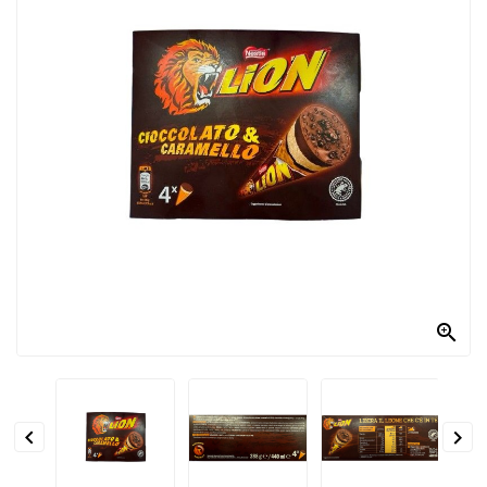
PRODOTTI
PER
CONDIRE
DOLCIARIO
PRODOTTI
DA
FORNO
RICORRENZE
PASQUALI

PREPARATI
ALIMENTI
INFANZIA


PASTA,