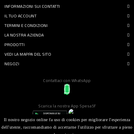
INFORMAZIONI SUI CONTATTI
PET
IL TUO ACCOUNT
FOOD
TERMINI E CONDIZIONI
LA NOSTRA AZIENDA
FRESCHI
PRODOTTI
PIATTI
VEDI LA MAPPA DEL SITO
PRONTI
NEGOZI
E
Contattaci con WhatsApp
CONDIMENTI
CARNE
ORTOFRUTTA
Scarica la nostra App Spesa5f
UOVA
Il nostro negozio online fa uso di cookies per migliorare l'esperienza
PANIFICI
dell'utente, raccomandiamo di accettarne l'utilizzo per sfruttare a pieno