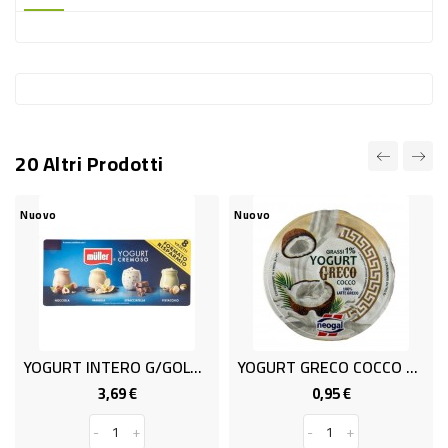
-
PLASTICA
-
AFFINI
LAVAGGIO
20 Altri Prodotti
STOVIGLIE
DEODORANTI
Nuovo
Nuovo
DETERSIVI
TESSUTI
DETERGENTI
SUPERFICI
YOGURT INTERO G/GOLOSI 8X125G
YOGURT GRECO COCCO 0%GR.150 OP
ACCESSORI
3,69 €
0,95 €
Prezzo
Prezzo
CASA
-
+
-
+