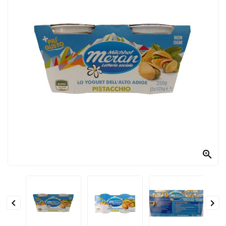
PRODOTTI
PER
CONDIRE
DOLCIARIO
PRODOTTI
DA
FORNO
RICORRENZE
PASQUALI

PREPARATI
ALIMENTI
INFANZIA


PASTA,