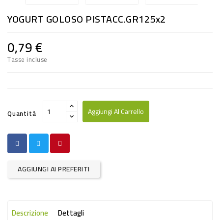
RISO
YOGURT GOLOSO PISTACC.GR125x2
E
FARINA
0,79 €
DIETETICO
Tasse incluse
NATURALI
SNACKS
ALIMENTI
Aggiungi Al Carrello
Quantità
CONSERVATI
CURA
CASA
AGGIUNGI AI PREFERITI
INSETTICIDI
CARTA
Descrizione
Dettagli