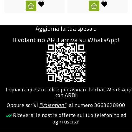
CURA
PERSONA
Aggiorna la tua spesa...
IGIENICO
Il volantino ARD arriva su WhatsApp!
SANITARI
ACCESSORI
PERSONA
PUERICULTURA
IGIENE
Inquadra questo codice per avviare la chat WhatsApp
PERSONA
con ARD!
Oppure scrivi
"Volantino"
al numero
3663628900
PETS
Riceverai le nostre offerte sul tuo telefonino ad
ogni uscita!
PET
ACCESSORI