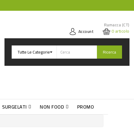
Ramacca (CT)
0
articolo
Account
Ricerca
SURGELATI
NON FOOD
PROMO