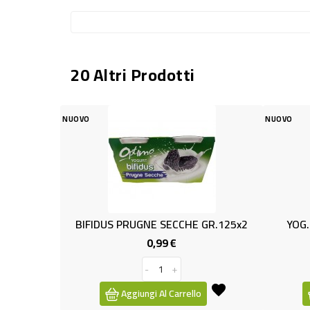
20 Altri Prodotti
NUOVO
NUOVO
BIFIDUS PRUGNE SECCHE GR.125x2
YOG. Gr.150 A.
0,99 €
1,
Prezzo
-
+
-
Aggiungi Al Carrello
Aggiungi A