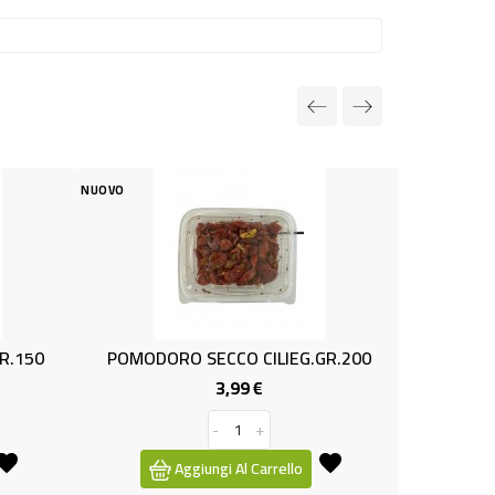
NUOVO
NUOVO
POMODORO SECCO CILIEG.GR.200
YOG.OH MY YOMO B
3,99 €
0,79 
Prezzo
-
+
-
Aggiungi Al Carrello
Aggiungi Al C