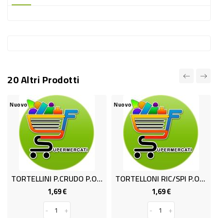
-
PLASTICA
-
AFFINI
LAVAGGIO
20 Altri Prodotti
STOVIGLIE
DEODORANTI
Nuovo
Nuovo
DETERSIVI
TESSUTI
DETERGENTI
SUPERFICI
TORTELLINI P.CRUDO P.ORO GR500
TORTELLONI RIC/SPI P.ORO GR500
ACCESSORI
1,69 €
1,69 €
Prezzo
Prezzo
CASA
-
+
-
+