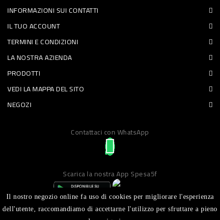
INFORMAZIONI SUI CONTATTI
PET
IL TUO ACCOUNT
FOOD
TERMINI E CONDIZIONI
LA NOSTRA AZIENDA
FRESCHI
PRODOTTI
PIATTI
VEDI LA MAPPA DEL SITO
PRONTI
NEGOZI
E
Contattaci con WhatsApp
CONDIMENTI
CARNE
ORTOFRUTTA
Scarica la nostra App Spesa5f
UOVA
Il nostro negozio online fa uso di cookies per migliorare l'esperienza
PANIFICI
dell'utente, raccomandiamo di accettarne l'utilizzo per sfruttare a pieno