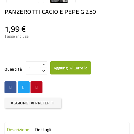
RISO
PANZEROTTI CACIO E PEPE G.250
E
FARINA
1,99 €
DIETETICO
Tasse incluse
NATURALI
SNACKS
ALIMENTI
Aggiungi Al Carrello
Quantità
CONSERVATI
CURA
CASA
AGGIUNGI AI PREFERITI
INSETTICIDI
CARTA
Descrizione
Dettagli