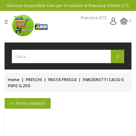
Servizio disponibile solo per il comune di Ramacca 95040 (CT).
CATEGORIA
Ramacca (CT)
0
HOME
BEVANDE
BEVANDE
ANALCOLICHE
BEVANDE
Home
FRESCHI
PASTA FRESCA
PANZEROTTI CACIO E
PEPE G.250
ALCOLICHE
BEVANDE
<- Torna Indietro
CALDE
Nuovo
FOOD