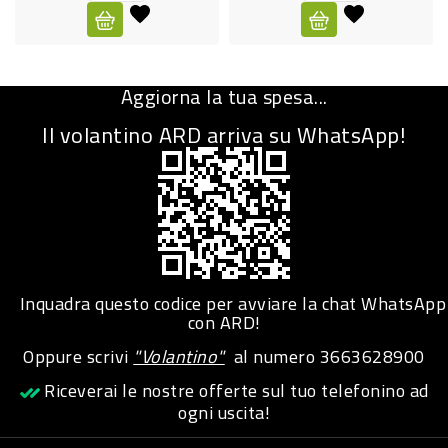
CURA
PERSONA
Aggiorna la tua spesa...
IGIENICO
Il volantino ARD arriva su WhatsApp!
SANITARI
ACCESSORI
PERSONA
PUERICULTURA
IGIENE
Inquadra questo codice per avviare la chat WhatsApp
PERSONA
con ARD!
Oppure scrivi
"Volantino"
al numero
3663628900
PETS
Riceverai le nostre offerte sul tuo telefonino ad
ogni uscita!
PET
ACCESSORI