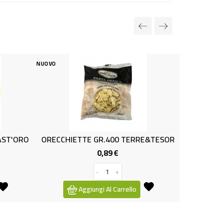
NUOVO
TTE GR.400 TERRE&TESOR
FUSILLI GR.400 TERRE&TESO
0,89 €
0,89 €
Prezzo
Prezzo
-
+
-
+
Aggiungi Al Carrello
Aggiungi Al Carrello