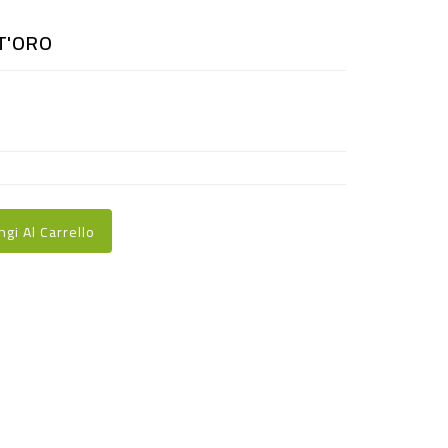
T'ORO
ngi Al Carrello