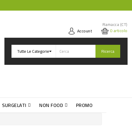
Ramacca (CT)
0
articolo
Account
Ricerca
SURGELATI
NON FOOD
PROMO