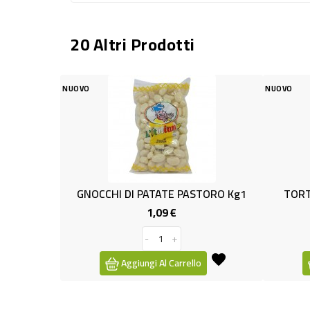
20 Altri Prodotti
NUOVO
HI DI PATATE PASTORO Kg1
TORTELLINI P.CRUDO P.ORO
1,09 €
2,79 €
Prezzo
Prezzo
-
+
-
+
Aggiungi Al Carrello
Aggiungi Al Carrello