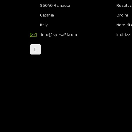
95040 Ramacca
Restitu
Catania
Ordini
Italy
Note di 
info@spesa5f.com
Indirizzi