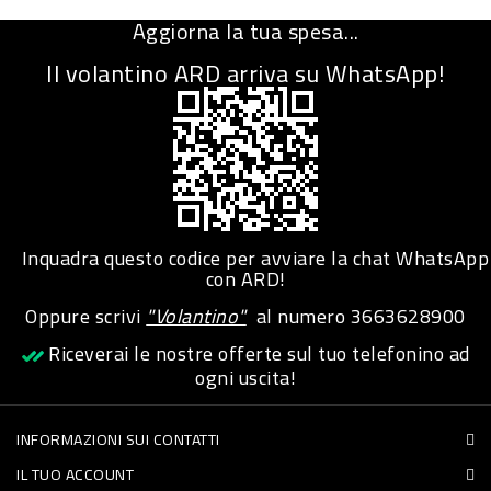
-
Aggiorna la tua spesa...
PLASTICA
Il volantino ARD arriva su WhatsApp!
-
AFFINI
LAVAGGIO
STOVIGLIE
DEODORANTI
Inquadra questo codice per avviare la chat WhatsApp
DETERSIVI
con ARD!
TESSUTI
Oppure scrivi
"Volantino"
al numero
3663628900
DETERGENTI
Riceverai le nostre offerte sul tuo telefonino ad
ogni uscita!
SUPERFICI
ACCESSORI
INFORMAZIONI SUI CONTATTI
CASA
IL TUO ACCOUNT