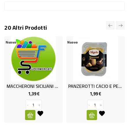
RISO
E
FARINA
20 Altri Prodotti
DIETETICO
Nuovo
Nuovo
NATURALI
SNACKS
ALIMENTI
CONSERVATI
MACCHERONI SICILIANI GR.400
PANZEROTTI CACIO E PEPE G.250
CURA
1,39 €
1,99 €
Prezzo
Prezzo
CASA
-
+
-
+
INSETTICIDI
CARTA