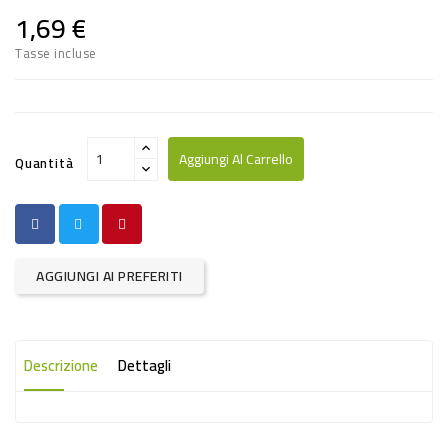
PRODOTTI
1,69 €
PER
Tasse incluse
CONDIRE
DOLCIARIO
PRODOTTI
Aggiungi Al Carrello
Quantità
DA
FORNO
RICORRENZE
AGGIUNGI AI PREFERITI
PASQUALI
PREPARATI
ALIMENTI
Descrizione
Dettagli
INFANZIA
PASTA,