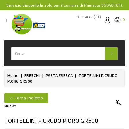
Servizio disponibile solo per il comune di Ramacca 95040 (CT).
CATEGORIA
Ramacca (CT)
0
HOME
BEVANDE
BEVANDE
ANALCOLICHE
BEVANDE
Home
FRESCHI
PASTA FRESCA
TORTELLINI P.CRUDO
P.ORO GR500
ALCOLICHE
BEVANDE
<- Torna Indietro
CALDE

Nuovo
FOOD
TORTELLINI P.CRUDO P.ORO GR500