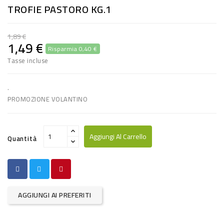
TROFIE PASTORO KG.1
RISO
E
1,89 €
FARINA
1,49 €
Risparmia 0,40 €
DIETETICO
Tasse incluse
NATURALI
.
SNACKS
PROMOZIONE VOLANTINO
ALIMENTI
CONSERVATI
Aggiungi Al Carrello
Quantità
CURA
CASA
INSETTICIDI
AGGIUNGI AI PREFERITI
CARTA