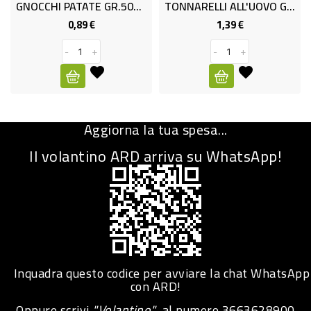
GNOCCHI PATATE GR.500 PASTORO
TONNARELLI ALL'UOVO G.500 PAST
CURA
0,89 €
1,39 €
Prezzo
Prezzo
PERSONA
-
+
-
+
IGIENICO
SANITARI
ACCESSORI
Aggiorna la tua spesa...
PERSONA
Il volantino ARD arriva su WhatsApp!
PUERICULTURA
IGIENE
PERSONA
PETS
Inquadra questo codice per avviare la chat WhatsApp
PET
con ARD!
Oppure scrivi
"Volantino"
al numero
3663628900
ACCESSORI