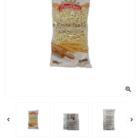
PRODOTTI
PER
CONDIRE
DOLCIARIO
PRODOTTI
DA
FORNO
RICORRENZE
PASQUALI

PREPARATI
ALIMENTI


INFANZIA
PASTA,