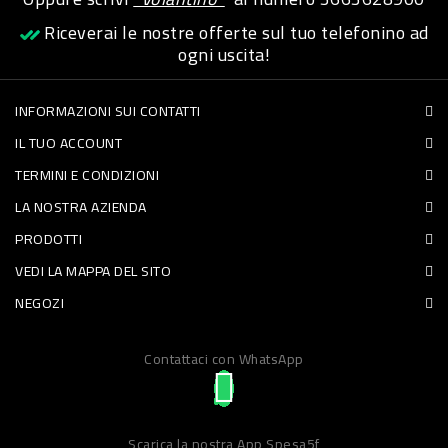
Riceverai le nostre offerte sul tuo telefonino ad
PET
ogni uscita!
FOOD
INFORMAZIONI SUI CONTATTI
FRESCHI
IL TUO ACCOUNT
PIATTI
TERMINI E CONDIZIONI
PRONTI
LA NOSTRA AZIENDA
E
PRODOTTI
VEDI LA MAPPA DEL SITO
CONDIMENTI
NEGOZI
CARNE
ORTOFRUTTA
Contattaci con WhatsApp
UOVA
PANIFICI
Scarica la nostra App Spesa5f