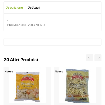
-
Descrizione
Dettagli
PLASTICA
-
.
PROMOZIONE VOLANTINO
AFFINI
LAVAGGIO
STOVIGLIE
DEODORANTI
DETERSIVI
20 Altri Prodotti
TESSUTI
Nuovo
Nuovo
N
DETERGENTI
SUPERFICI
ACCESSORI
CASA