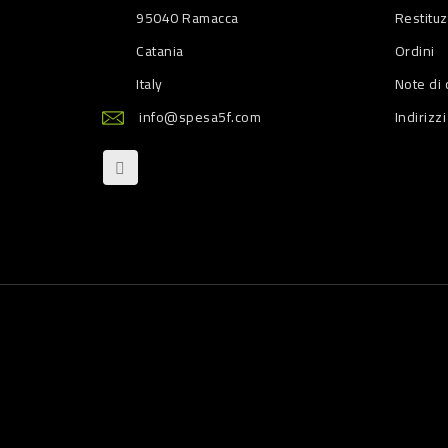
95040 Ramacca
Restitu
Catania
Ordini
Italy
Note di 
info@spesa5f.com
Indirizzi