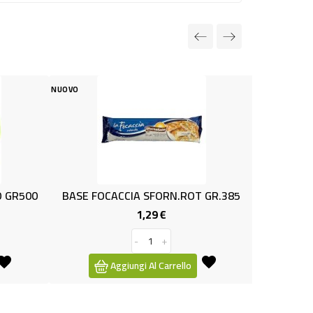
NUOVO
OCACCIA SFORN.ROT GR.385
PANZEROTTI CACIO E PEPE 
1,29 €
1,99 €
Prezzo
Prezzo
-
+
-
+
Aggiungi Al Carrello
Aggiungi Al Carrello