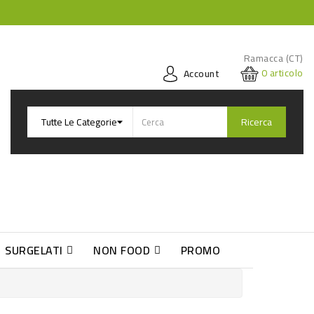
Ramacca (CT)
0
articolo
Account
Ricerca
SURGELATI
NON FOOD
PROMO