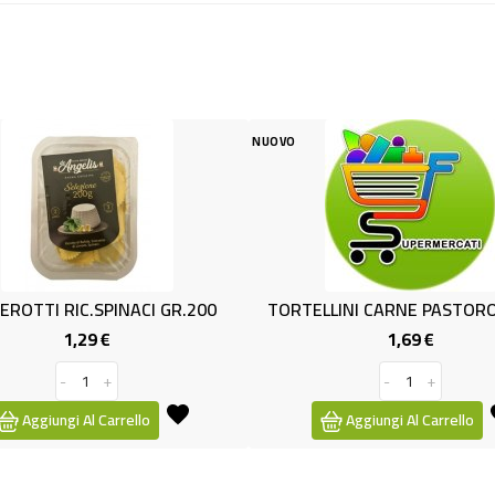
NUOVO
NUOVO
 GR.200
TORTELLINI CARNE PASTORO GR500
BASE F
1,69 €
Prezzo
-
+
Aggiungi Al Carrello