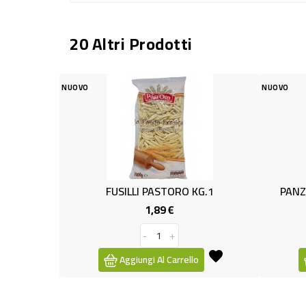
20 Altri Prodotti
NUOVO
FUSILLI PASTORO KG.1
PANZEROTTI RIC.SPINACI
1,89 €
1,29 €
Prezzo
Prezzo
-
+
-
+
Aggiungi Al Carrello
Aggiungi Al Carrello