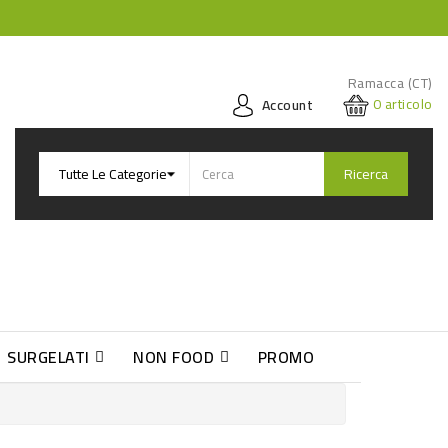
Ramacca (CT)
0
articolo
Account
Ricerca
SURGELATI
NON FOOD
PROMO