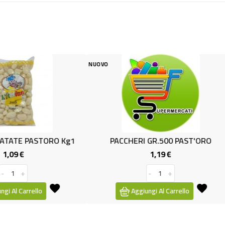
NUOVO
CCHERI GR.500 PAST'ORO
LASAGNE SOTTILI GR.250 
1,19 €
0,99 €
Prezzo
Prezzo
-
+
-
+
Aggiungi Al Carrello
Aggiungi Al Carrello