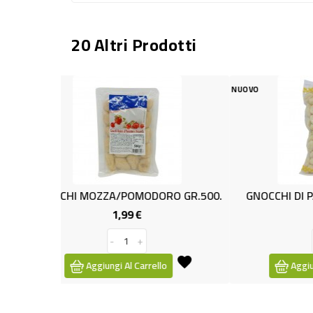
20 Altri Prodotti
NUOVO
NUOVO
O GR.500.
GNOCCHI DI PATATE PASTORO Kg1
PA
1,09 €
zo
Prezzo
-
+
o
Aggiungi Al Carrello