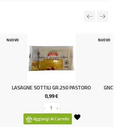
NUOVO
NUOVO
PASTORO
GNOCCHI PATATE GR.500 PASTORO
BUSIAT
0,89 €
Prezzo
-
+
Aggiungi Al Carrello