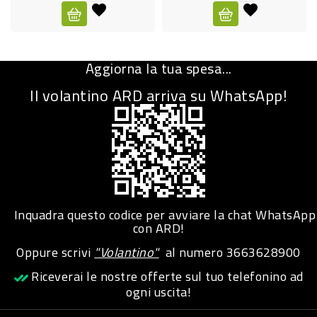
CURA
PERSONA
Aggiorna la tua spesa...
IGIENICO
Il volantino ARD arriva su WhatsApp!
SANITARI
ACCESSORI
PERSONA
PUERICULTURA
IGIENE
Inquadra questo codice per avviare la chat WhatsApp
PERSONA
con ARD!
Oppure scrivi
"Volantino"
al numero
3663628900
PETS
Riceverai le nostre offerte sul tuo telefonino ad
ogni uscita!
PET
ACCESSORI