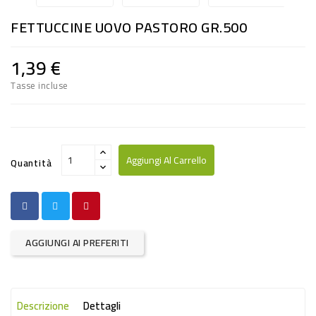
RISO
FETTUCCINE UOVO PASTORO GR.500
E
FARINA
1,39 €
DIETETICO
Tasse incluse
NATURALI
SNACKS
ALIMENTI
Aggiungi Al Carrello
Quantità
CONSERVATI
CURA
CASA
AGGIUNGI AI PREFERITI
INSETTICIDI
CARTA
Descrizione
Dettagli