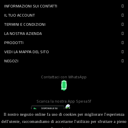
INFORMAZIONI SUI CONTATTI
PET
IL TUO ACCOUNT
FOOD
TERMINI E CONDIZIONI
LA NOSTRA AZIENDA
FRESCHI
PRODOTTI
PIATTI
VEDI LA MAPPA DEL SITO
PRONTI
NEGOZI
E
Contattaci con WhatsApp
CONDIMENTI
CARNE
ORTOFRUTTA
Scarica la nostra App Spesa5f
UOVA
Il nostro negozio online fa uso di cookies per migliorare l'esperienza
PANIFICI
dell'utente, raccomandiamo di accettarne l'utilizzo per sfruttare a pieno