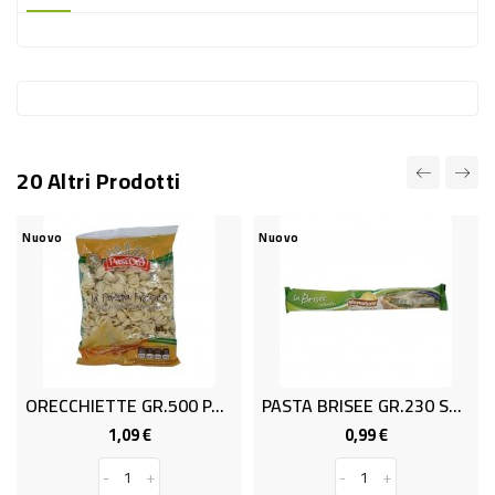
-
PLASTICA
-
AFFINI
LAVAGGIO
20 Altri Prodotti
STOVIGLIE
DEODORANTI
Nuovo
Nuovo
DETERSIVI
TESSUTI
DETERGENTI
SUPERFICI
ORECCHIETTE GR.500 PAST'ORO
PASTA BRISEE GR.230 SFORNASOLE
ACCESSORI
1,09 €
0,99 €
Prezzo
Prezzo
CASA
-
+
-
+