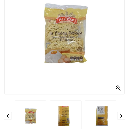
PRODOTTI
PER
CONDIRE
DOLCIARIO
PRODOTTI
DA
FORNO
RICORRENZE
PASQUALI

PREPARATI
ALIMENTI
INFANZIA


PASTA,