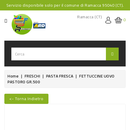
Servizio disponibile solo per il comune di Ramacca 95040 (CT).
CATEGORIA
Ramacca (CT)
0
HOME
BEVANDE
BEVANDE
ANALCOLICHE
BEVANDE
Home
FRESCHI
PASTA FRESCA
FETTUCCINE UOVO
PASTORO GR.500
ALCOLICHE
BEVANDE
<- Torna Indietro
CALDE
Nuovo
FOOD