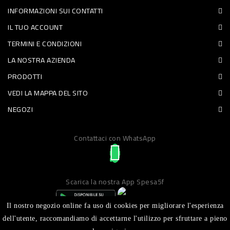
INFORMAZIONI SUI CONTATTI
PET
IL TUO ACCOUNT
FOOD
TERMINI E CONDIZIONI
LA NOSTRA AZIENDA
FRESCHI
PRODOTTI
PIATTI
VEDI LA MAPPA DEL SITO
PRONTI
NEGOZI
E
Contattaci con WhatsApp
CONDIMENTI
CARNE
ORTOFRUTTA
Scarica la nostra App Spesa5f
UOVA
Il nostro negozio online fa uso di cookies per migliorare l'esperienza
PANIFICI
dell'utente, raccomandiamo di accettarne l'utilizzo per sfruttare a pieno