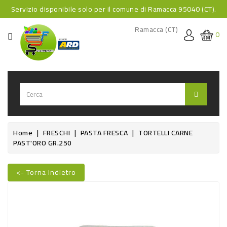
Servizio disponibile solo per il comune di Ramacca 95040 (CT).
CATEGORIA
Ramacca (CT)
0
HOME
BEVANDE
BEVANDE
ANALCOLICHE
BEVANDE
Home
FRESCHI
PASTA FRESCA
TORTELLI CARNE
PAST'ORO GR.250
ALCOLICHE
BEVANDE
<- Torna Indietro
CALDE
Nuovo
FOOD