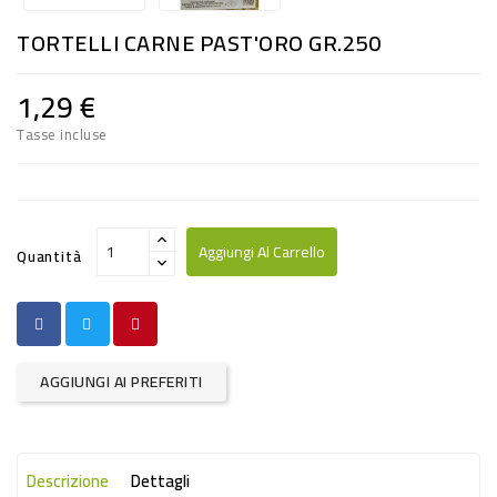
RISO
TORTELLI CARNE PAST'ORO GR.250
E
FARINA
1,29 €
DIETETICO
Tasse incluse
NATURALI
SNACKS
ALIMENTI
Aggiungi Al Carrello
Quantità
CONSERVATI
CURA
CASA
AGGIUNGI AI PREFERITI
INSETTICIDI
CARTA
Descrizione
Dettagli