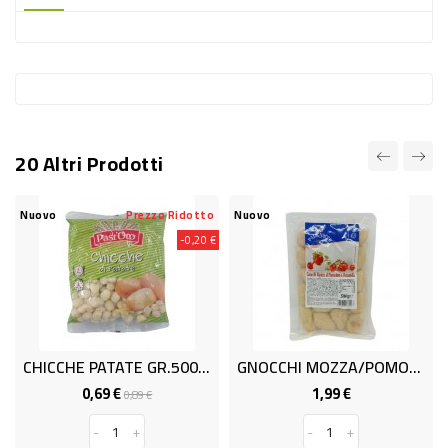
-
PLASTICA
-
AFFINI
LAVAGGIO
20 Altri Prodotti
STOVIGLIE
DEODORANTI
Nuovo
Prezzo Ridotto
Nuovo
-0,20 €
DETERSIVI
TESSUTI
DETERGENTI
SUPERFICI
CHICCHE PATATE GR.500 PASTORO
GNOCCHI MOZZA/POMODORO GR.500.
ACCESSORI
0,69 €
1,99 €
Prezzo
Prezzo
Prezzo
0,89 €
base
CASA
-
+
-
+