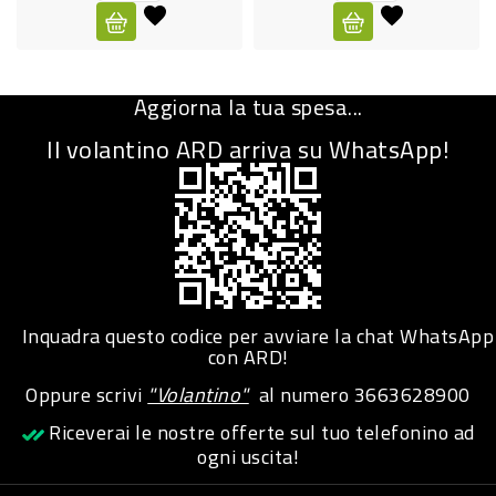
CURA
PERSONA
Aggiorna la tua spesa...
IGIENICO
Il volantino ARD arriva su WhatsApp!
SANITARI
ACCESSORI
PERSONA
PUERICULTURA
IGIENE
Inquadra questo codice per avviare la chat WhatsApp
PERSONA
con ARD!
Oppure scrivi
"Volantino"
al numero
3663628900
PETS
Riceverai le nostre offerte sul tuo telefonino ad
ogni uscita!
PET
ACCESSORI