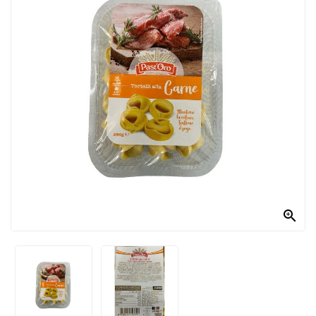
PRODOTTI
PER
CONDIRE
DOLCIARIO
PRODOTTI
DA
FORNO
RICORRENZE
PASQUALI

PREPARATI
ALIMENTI
INFANZIA
PASTA,