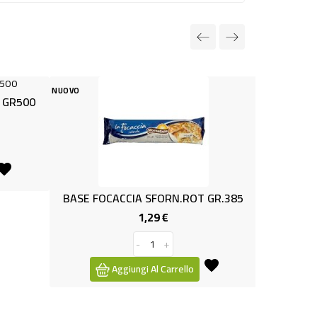
NUOVO
NUOVO
GR500
BASE FOCACCIA SFORN.ROT GR.385
ORECCHI
1,29 €
Prezzo
-
+
Aggiungi Al Carrello
Ag