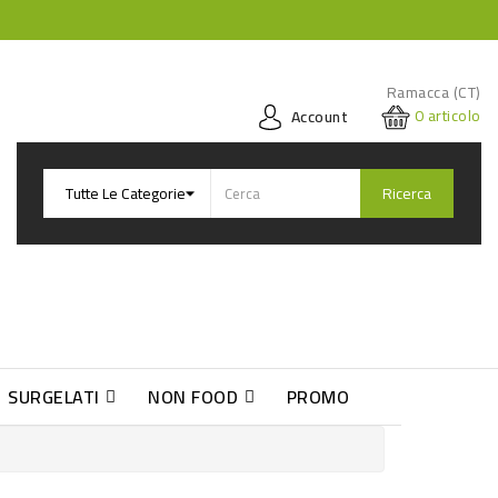
Ramacca (CT)
0
articolo
Account
Ricerca
SURGELATI
NON FOOD
PROMO