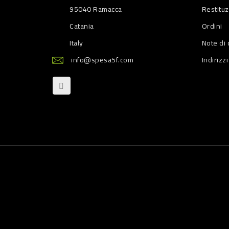
95040 Ramacca
Restitu
Catania
Ordini
Italy
Note di 
info@spesa5f.com
Indirizzi