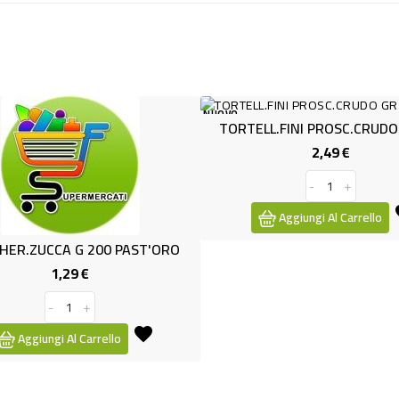
NUOVO
TORTELL.FINI PROSC.CRUDO 
2,49 €
Prezzo
-
+
Aggiungi Al Carrello
R.ZUCCA G 200 PAST'ORO
1,29 €
Prezzo
-
+
Aggiungi Al Carrello