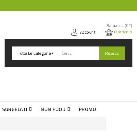
Ramacca (CT)
0
articolo
Account
Ricerca
SURGELATI
NON FOOD
PROMO