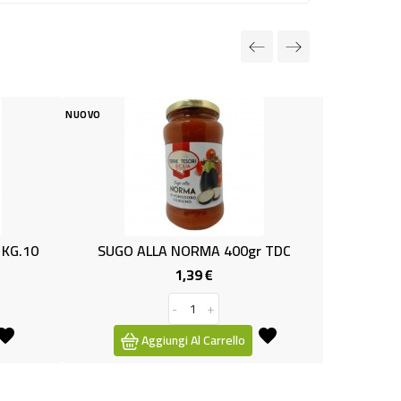
NUOVO
 ALLA NORMA 400gr TDC
TIMO FRANTUMATO GR.0.10
1,39 €
0,99 €
Prezzo
Prezzo
-
+
-
+
Aggiungi Al Carrello
Aggiungi Al Carrello