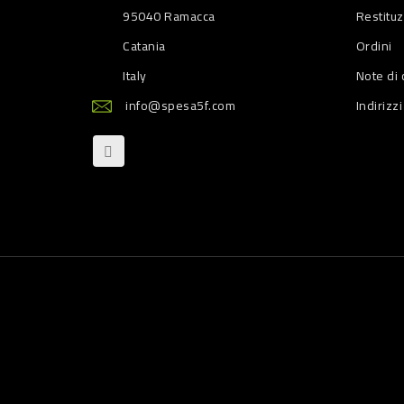
95040 Ramacca
Restitu
Catania
Ordini
Italy
Note di 
info@spesa5f.com
Indirizzi