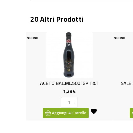
20 Altri Prodotti
NUOVO
CETO BAL.ML.500 IGP T&T
SALE MAR/IOD.GROSSO T
1,29 €
0,55 €
Prezzo
Prezzo
-
+
-
+
Aggiungi Al Carrello
Aggiungi Al Carrello