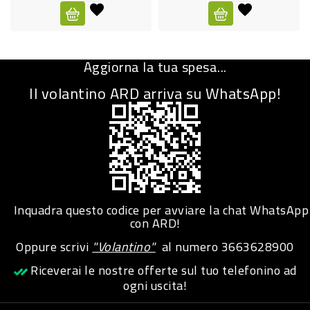
CURA
PERSONA
Aggiorna la tua spesa...
IGIENICO
Il volantino ARD arriva su WhatsApp!
SANITARI
ACCESSORI
PERSONA
PUERICULTURA
IGIENE
Inquadra questo codice per avviare la chat WhatsApp
PERSONA
con ARD!
Oppure scrivi
"Volantino"
al numero
3663628900
PETS
Riceverai le nostre offerte sul tuo telefonino ad
ogni uscita!
PET
ACCESSORI