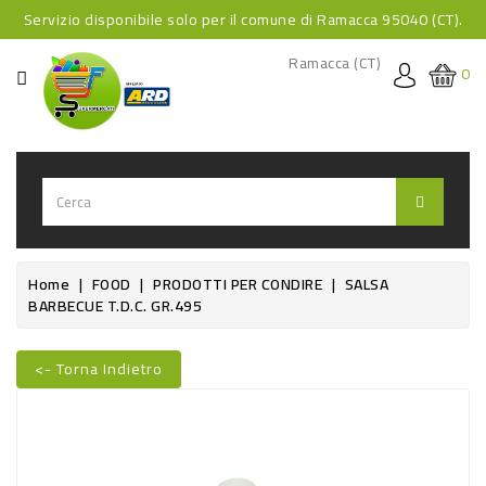
Servizio disponibile solo per il comune di Ramacca 95040 (CT).
CATEGORIA
Ramacca (CT)
0
HOME
BEVANDE
BEVANDE
ANALCOLICHE
BEVANDE
Home
FOOD
PRODOTTI PER CONDIRE
SALSA
BARBECUE T.D.C. GR.495
ALCOLICHE
BEVANDE
<- Torna Indietro
CALDE
Nuovo
FOOD