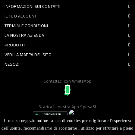
INFORMAZIONI SUI CONTATTI
PET
IL TUO ACCOUNT
FOOD
TERMINI E CONDIZIONI
LA NOSTRA AZIENDA
FRESCHI
PRODOTTI
PIATTI
VEDI LA MAPPA DEL SITO
PRONTI
NEGOZI
E
Contattaci con WhatsApp
CONDIMENTI
CARNE
ORTOFRUTTA
Scarica la nostra App Spesa5f
UOVA
Il nostro negozio online fa uso di cookies per migliorare l'esperienza
PANIFICI
dell'utente, raccomandiamo di accettarne l'utilizzo per sfruttare a pieno