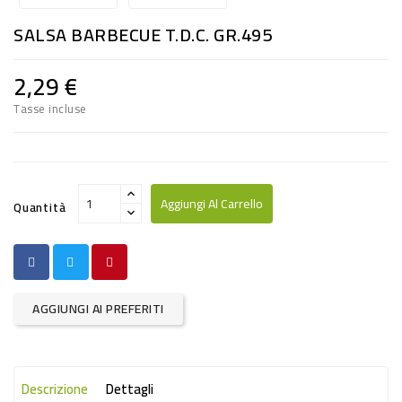
RISO
SALSA BARBECUE T.D.C. GR.495
E
FARINA
2,29 €
DIETETICO
Tasse incluse
NATURALI
SNACKS
ALIMENTI
Aggiungi Al Carrello
Quantità
CONSERVATI
CURA
CASA
AGGIUNGI AI PREFERITI
INSETTICIDI
CARTA
Descrizione
Dettagli