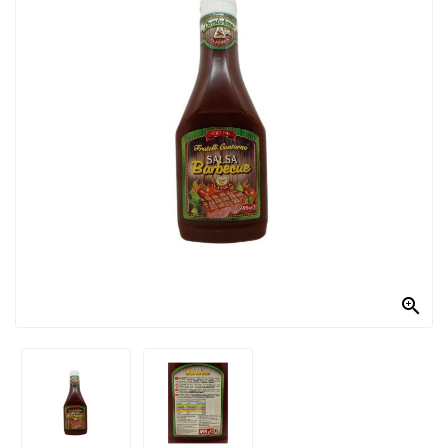
PRODOTTI
PER
CONDIRE
DOLCIARIO
PRODOTTI
DA
FORNO
RICORRENZE
PASQUALI

PREPARATI
ALIMENTI
INFANZIA
PASTA,