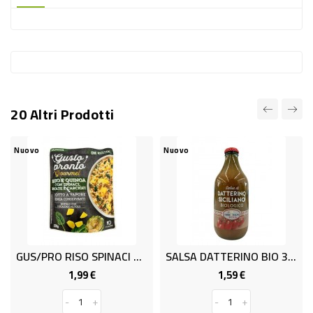
-
PLASTICA
-
AFFINI
LAVAGGIO
20 Altri Prodotti
STOVIGLIE
DEODORANTI
vo
Nuovo
Nuovo
DETERSIVI
TESSUTI
DETERGENTI
SUPERFICI
GUS/PRO RISO SPINACI GR. 220
SALSA DATTERINO BIO 330ml T&TS
ACCESSORI
1,99 €
1,59 €
Prezzo
Prezzo
CASA
-
+
-
+