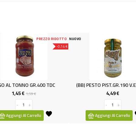
DOTTO
NUOVO
NUOVO
-0,14 €
(BB) PESTO PIST.GR.190 V.ETNA A
MAGGIORANA 
4,49 €
Prezzo
-
+
Aggiungi Al Carrello
Aggiu