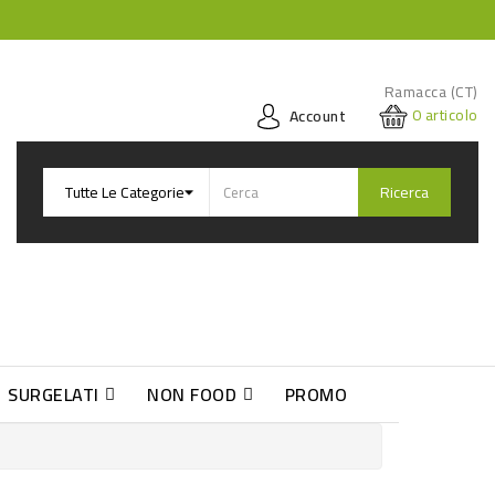
Ramacca (CT)
0
articolo
Account
Ricerca
SURGELATI
NON FOOD
PROMO