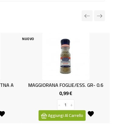
NUOVO
FOGLIE/ESS. GR- 0.6
SUGO CON BASILICO 400gr TDC
0,99 €
1,19 €
Prezzo
Prezzo
-
+
-
+
ngi Al Carrello
Aggiungi Al Carrello