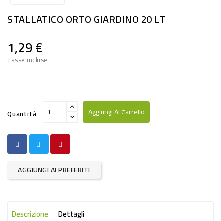
RISO
STALLATICO ORTO GIARDINO 20 LT
E
FARINA
1,29 €
DIETETICO
Tasse incluse
NATURALI
SNACKS
ALIMENTI
Aggiungi Al Carrello
Quantità
CONSERVATI
CURA
CASA
AGGIUNGI AI PREFERITI
INSETTICIDI
CARTA
Descrizione
Dettagli