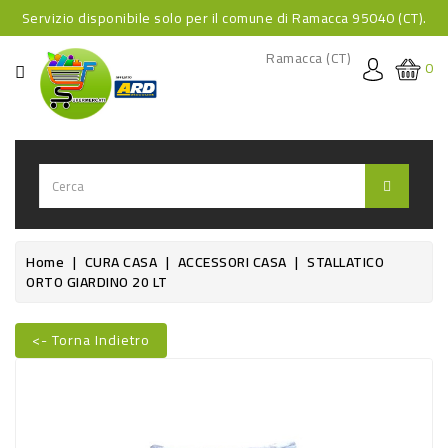
Servizio disponibile solo per il comune di Ramacca 95040 (CT).
CATEGORIA
Ramacca (CT)
0
HOME
BEVANDE
BEVANDE
ANALCOLICHE
BEVANDE
Home
CURA CASA
ACCESSORI CASA
STALLATICO
ORTO GIARDINO 20 LT
ALCOLICHE
BEVANDE
<- Torna Indietro
CALDE
Nuovo
FOOD