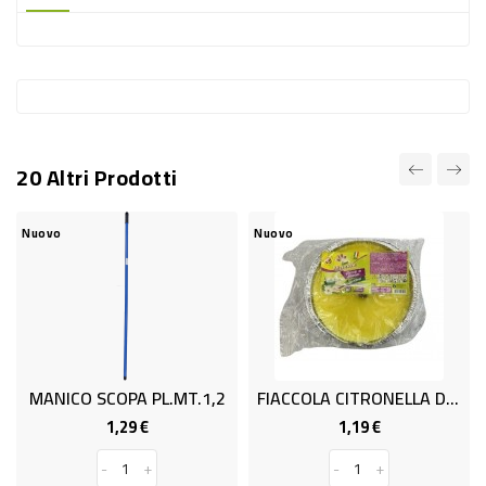
-
PLASTICA
-
AFFINI
LAVAGGIO
20 Altri Prodotti
STOVIGLIE
DEODORANTI
Nuovo
Nuovo
DETERSIVI
TESSUTI
DETERGENTI
SUPERFICI
MANICO SCOPA PL.MT.1,2
FIACCOLA CITRONELLA DIAM.14
ACCESSORI
1,29 €
1,19 €
Prezzo
Prezzo
CASA
-
+
-
+