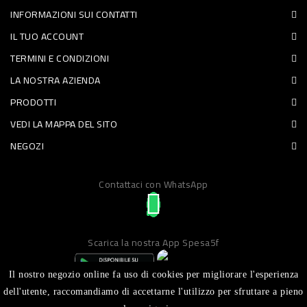
INFORMAZIONI SUI CONTATTI
PET
IL TUO ACCOUNT
FOOD
TERMINI E CONDIZIONI
LA NOSTRA AZIENDA
FRESCHI
PRODOTTI
PIATTI
VEDI LA MAPPA DEL SITO
PRONTI
NEGOZI
E
Contattaci con WhatsApp
CONDIMENTI
CARNE
ORTOFRUTTA
Scarica la nostra App Spesa5f
UOVA
Il nostro negozio online fa uso di cookies per migliorare l'esperienza
PANIFICI
dell'utente, raccomandiamo di accettarne l'utilizzo per sfruttare a pieno