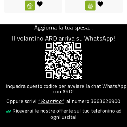
CURA
PERSONA
Aggiorna la tua spesa...
IGIENICO
Il volantino ARD arriva su WhatsApp!
SANITARI
ACCESSORI
PERSONA
PUERICULTURA
IGIENE
Inquadra questo codice per avviare la chat WhatsApp
PERSONA
con ARD!
Oppure scrivi
"Volantino"
al numero
3663628900
PETS
Riceverai le nostre offerte sul tuo telefonino ad
ogni uscita!
PET
ACCESSORI