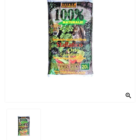
PRODOTTI
PER
CONDIRE
DOLCIARIO
PRODOTTI
DA
FORNO
RICORRENZE
PASQUALI

PREPARATI
ALIMENTI
INFANZIA
PASTA,