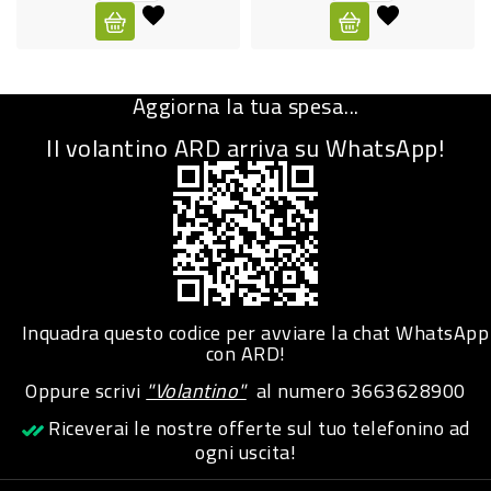
CURA
PERSONA
Aggiorna la tua spesa...
IGIENICO
Il volantino ARD arriva su WhatsApp!
SANITARI
ACCESSORI
PERSONA
PUERICULTURA
IGIENE
Inquadra questo codice per avviare la chat WhatsApp
PERSONA
con ARD!
Oppure scrivi
"Volantino"
al numero
3663628900
PETS
Riceverai le nostre offerte sul tuo telefonino ad
ogni uscita!
PET
ACCESSORI