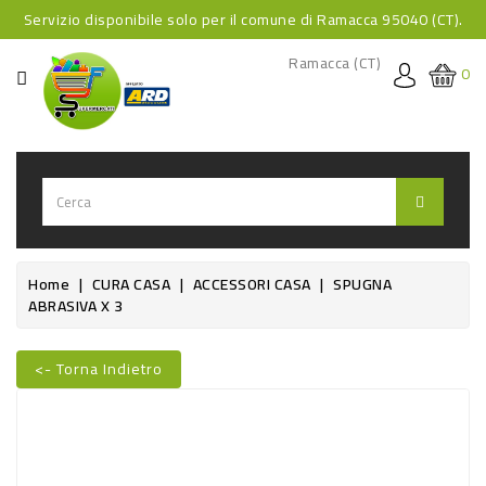
Servizio disponibile solo per il comune di Ramacca 95040 (CT).
CATEGORIA
Ramacca (CT)
0
HOME
BEVANDE
BEVANDE
ANALCOLICHE
BEVANDE
Home
CURA CASA
ACCESSORI CASA
SPUGNA
ABRASIVA X 3
ALCOLICHE
BEVANDE
<- Torna Indietro
CALDE
Nuovo
FOOD