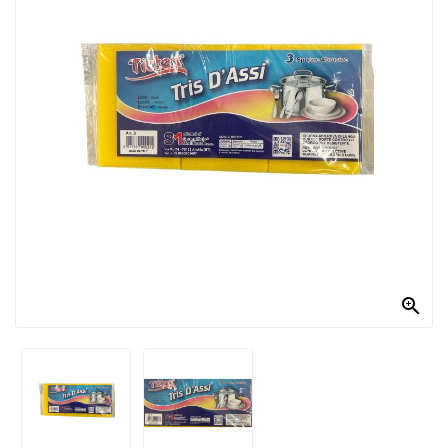
PRODOTTI
PER
CONDIRE
DOLCIARIO
PRODOTTI
DA
FORNO
RICORRENZE
PASQUALI

PREPARATI
ALIMENTI
INFANZIA
PASTA,