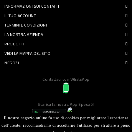
INFORMAZIONI SUI CONTATTI
PET
IL TUO ACCOUNT
FOOD
TERMINI E CONDIZIONI
LA NOSTRA AZIENDA
FRESCHI
PRODOTTI
PIATTI
VEDI LA MAPPA DEL SITO
PRONTI
NEGOZI
E
Contattaci con WhatsApp
CONDIMENTI
CARNE
ORTOFRUTTA
Scarica la nostra App Spesa5f
UOVA
Il nostro negozio online fa uso di cookies per migliorare l'esperienza
PANIFICI
dell'utente, raccomandiamo di accettarne l'utilizzo per sfruttare a pieno