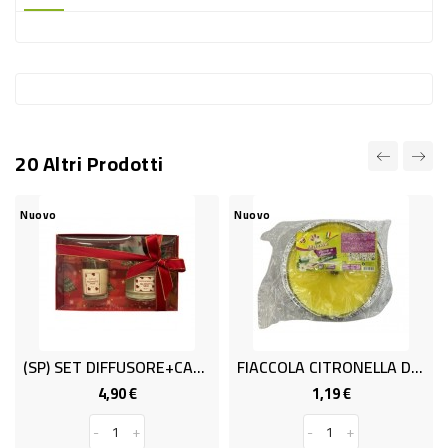
-
PLASTICA
-
AFFINI
LAVAGGIO
20 Altri Prodotti
STOVIGLIE
DEODORANTI
Nuovo
Nuovo
DETERSIVI
TESSUTI
DETERGENTI
SUPERFICI
(SP) SET DIFFUSORE+CANDELA XMAS BOX
FIACCOLA CITRONELLA DIAM.14
ACCESSORI
4,90 €
1,19 €
Prezzo
Prezzo
CASA
-
+
-
+