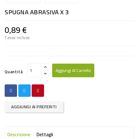
RISO
SPUGNA ABRASIVA X 3
E
FARINA
0,89 €
DIETETICO
Tasse incluse
NATURALI
SNACKS
ALIMENTI
Aggiungi Al Carrello
Quantità
CONSERVATI
CURA
CASA
AGGIUNGI AI PREFERITI
INSETTICIDI
CARTA
Descrizione
Dettagli