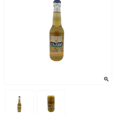
PRODOTTI
PER
CONDIRE
DOLCIARIO
PRODOTTI
DA
FORNO
RICORRENZE
PASQUALI

PREPARATI
ALIMENTI
INFANZIA
PASTA,