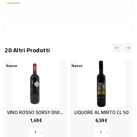
-
PLASTICA
-
AFFINI
LAVAGGIO
20 Altri Prodotti
STOVIGLIE
DEODORANTI
Nuovo
Nuovo
DETERSIVI
TESSUTI
DETERGENTI
SUPERFICI
VINO ROSSO SORSY DIVINI ML 750
LIQUORE AL MIRTO CL 50
ACCESSORI
1,49 €
6,59 €
Prezzo
Prezzo
CASA
-
+
-
+