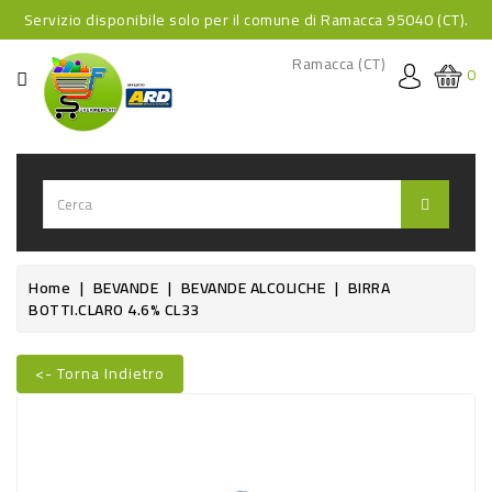
Servizio disponibile solo per il comune di Ramacca 95040 (CT).
CATEGORIA
Ramacca (CT)
0
HOME
BEVANDE
BEVANDE
ANALCOLICHE
BEVANDE
Home
BEVANDE
BEVANDE ALCOLICHE
BIRRA
BOTTI.CLARO 4.6% CL33
ALCOLICHE
BEVANDE
<- Torna Indietro
CALDE
Nuovo
FOOD