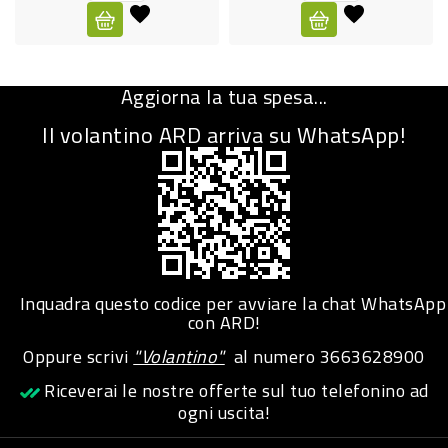
CURA
PERSONA
Aggiorna la tua spesa...
IGIENICO
Il volantino ARD arriva su WhatsApp!
SANITARI
ACCESSORI
PERSONA
PUERICULTURA
IGIENE
Inquadra questo codice per avviare la chat WhatsApp
PERSONA
con ARD!
Oppure scrivi
"Volantino"
al numero
3663628900
PETS
Riceverai le nostre offerte sul tuo telefonino ad
ogni uscita!
PET
ACCESSORI