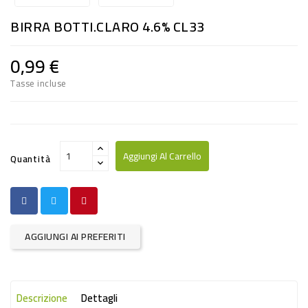
RISO
BIRRA BOTTI.CLARO 4.6% CL33
E
FARINA
0,99 €
DIETETICO
Tasse incluse
NATURALI
SNACKS
ALIMENTI
Aggiungi Al Carrello
Quantità
CONSERVATI
CURA
CASA
AGGIUNGI AI PREFERITI
INSETTICIDI
CARTA
Descrizione
Dettagli