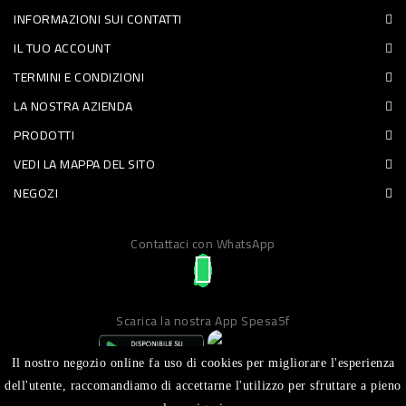
INFORMAZIONI SUI CONTATTI
PET
IL TUO ACCOUNT
FOOD
TERMINI E CONDIZIONI
LA NOSTRA AZIENDA
FRESCHI
PRODOTTI
PIATTI
VEDI LA MAPPA DEL SITO
PRONTI
NEGOZI
E
Contattaci con WhatsApp
CONDIMENTI
CARNE
ORTOFRUTTA
Scarica la nostra App Spesa5f
UOVA
Il nostro negozio online fa uso di cookies per migliorare l'esperienza
PANIFICI
dell'utente, raccomandiamo di accettarne l'utilizzo per sfruttare a pieno