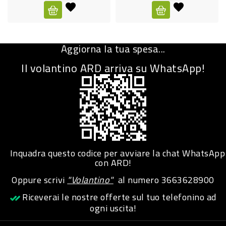
CURA
PERSONA
Aggiorna la tua spesa...
IGIENICO
Il volantino ARD arriva su WhatsApp!
SANITARI
ACCESSORI
PERSONA
PUERICULTURA
IGIENE
Inquadra questo codice per avviare la chat WhatsApp
PERSONA
con ARD!
Oppure scrivi
"Volantino"
al numero
3663628900
PETS
Riceverai le nostre offerte sul tuo telefonino ad
ogni uscita!
PET
ACCESSORI