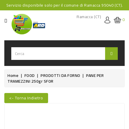
Servizio disponibile solo per il comune di Ramacca 95040 (CT).
CATEGORIA
Ramacca (CT)
0
HOME
BEVANDE
BEVANDE
ANALCOLICHE
BEVANDE
Home
FOOD
PRODOTTI DA FORNO
PANE PER
TRAMEZZINI 250gr SFOR
ALCOLICHE
BEVANDE
<- Torna Indietro
CALDE
Nuovo
FOOD