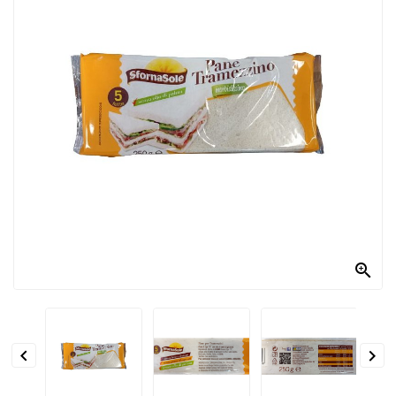
PRODOTTI
PER
CONDIRE
DOLCIARIO
PRODOTTI
DA
FORNO
RICORRENZE
PASQUALI

PREPARATI
ALIMENTI
INFANZIA


PASTA,