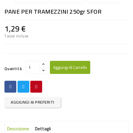
RISO
PANE PER TRAMEZZINI 250gr SFOR
E
FARINA
1,29 €
DIETETICO
Tasse incluse
NATURALI
SNACKS
ALIMENTI
Aggiungi Al Carrello
Quantità
CONSERVATI
CURA
CASA
AGGIUNGI AI PREFERITI
INSETTICIDI
CARTA
Descrizione
Dettagli