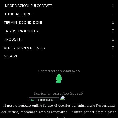
INFORMAZIONI SUI CONTATTI
PET
IL TUO ACCOUNT
FOOD
TERMINI E CONDIZIONI
LA NOSTRA AZIENDA
FRESCHI
PRODOTTI
PIATTI
VEDI LA MAPPA DEL SITO
PRONTI
NEGOZI
E
Contattaci con WhatsApp
CONDIMENTI
CARNE
ORTOFRUTTA
Scarica la nostra App Spesa5f
UOVA
Il nostro negozio online fa uso di cookies per migliorare l'esperienza
PANIFICI
dell'utente, raccomandiamo di accettarne l'utilizzo per sfruttare a pieno