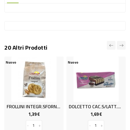
-
PLASTICA
-
AFFINI
LAVAGGIO
20 Altri Prodotti
STOVIGLIE
DEODORANTI
Nuovo
Nuovo
DETERSIVI
TESSUTI
DETERGENTI
SUPERFICI
FROLLINI INTEGR.SFORNAS.GR.350
DOLCETTO CAC.S/LATT.SFORN.G240
ACCESSORI
1,39 €
1,69 €
Prezzo
Prezzo
CASA
-
+
-
+