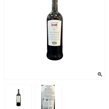
PRODOTTI
PER
CONDIRE
DOLCIARIO
PRODOTTI
DA
FORNO
RICORRENZE
PASQUALI

PREPARATI
ALIMENTI
INFANZIA
PASTA,