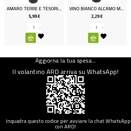
AMARO TERRE E TESORI 25% CL 70
VINO BIANCO ALCAMO ML 750 12%
CURA
PERSONA
5,99 €
2,29 €
Prezzo
Prezzo
-
+
-
+
IGIENICO
SANITARI
ACCESSORI
Aggiorna la tua spesa...
PERSONA
PUERICULTURA
Il volantino ARD arriva su WhatsApp!
IGIENE
PERSONA
PETS
PET
Inquadra questo codice per avviare la chat WhatsApp
con ARD!
ACCESSORI