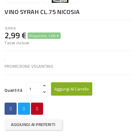
RISO
VINO SYRAH CL.75 NICOSIA
E
FARINA
3,99 €
2,99 €
Risparmia 1,00 €
DIETETICO
Tasse incluse
NATURALI
SNACKS
.
PROMOZIONE VOLANTINO
ALIMENTI
CONSERVATI
Aggiungi Al Carrello
Quantità
CURA
CASA
INSETTICIDI
AGGIUNGI AI PREFERITI
CARTA