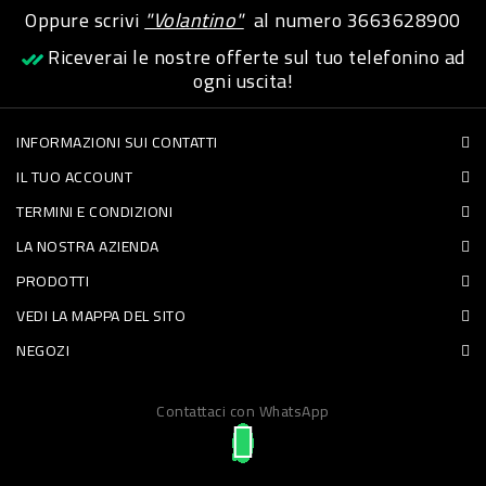
Oppure scrivi
"Volantino"
al numero
3663628900
PET
Riceverai le nostre offerte sul tuo telefonino ad
FOOD
ogni uscita!
FRESCHI
INFORMAZIONI SUI CONTATTI
IL TUO ACCOUNT
PIATTI
TERMINI E CONDIZIONI
PRONTI
LA NOSTRA AZIENDA
E
PRODOTTI
CONDIMENTI
VEDI LA MAPPA DEL SITO
CARNE
NEGOZI
ORTOFRUTTA
UOVA
Contattaci con WhatsApp
PANIFICI