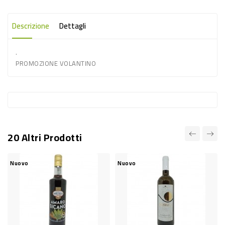
-
PLASTICA
Descrizione
Dettagli
-
.
AFFINI
PROMOZIONE VOLANTINO
LAVAGGIO
STOVIGLIE
DEODORANTI
DETERSIVI
20 Altri Prodotti
TESSUTI
DETERGENTI
Nuovo
Nuovo
SUPERFICI
ACCESSORI
CASA