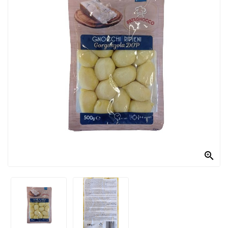
PRODOTTI
PER
CONDIRE
DOLCIARIO
PRODOTTI
DA
FORNO
RICORRENZE
PASQUALI

PREPARATI
ALIMENTI
INFANZIA
PASTA,