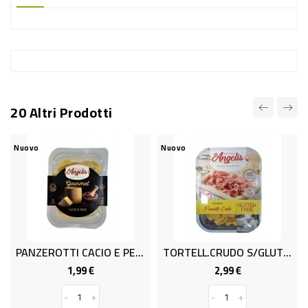
-
PLASTICA
-
AFFINI
LAVAGGIO
20 Altri Prodotti
STOVIGLIE
DEODORANTI
uovo
Nuovo
Nuov
DETERSIVI
TESSUTI
DETERGENTI
SUPERFICI
PANZEROTTI CACIO E PEPE G.250
TORTELL.CRUDO S/GLUTINE GR.250
ACCESSORI
1,99 €
2,99 €
Prezzo
Prezzo
CASA
-
+
-
+