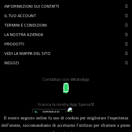
INFORMAZIONI SUI CONTATTI
PET
IL TUO ACCOUNT
FOOD
TERMINI E CONDIZIONI
LA NOSTRA AZIENDA
FRESCHI
PRODOTTI
PIATTI
VEDI LA MAPPA DEL SITO
PRONTI
NEGOZI
E
Contattaci con WhatsApp
CONDIMENTI
CARNE
ORTOFRUTTA
Scarica la nostra App Spesa5f
UOVA
Il nostro negozio online fa uso di cookies per migliorare l'esperienza
PANIFICI
dell'utente, raccomandiamo di accettarne l'utilizzo per sfruttare a pieno