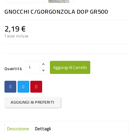
RISO
GNOCCHI C/GORGONZOLA DOP GR500
E
FARINA
2,19 €
DIETETICO
Tasse incluse
NATURALI
SNACKS
ALIMENTI
Aggiungi Al Carrello
Quantità
CONSERVATI
CURA
CASA
AGGIUNGI AI PREFERITI
INSETTICIDI
CARTA
Descrizione
Dettagli