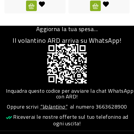
CURA
PERSONA
Aggiorna la tua spesa...
IGIENICO
Il volantino ARD arriva su WhatsApp!
SANITARI
ACCESSORI
PERSONA
PUERICULTURA
IGIENE
Inquadra questo codice per avviare la chat WhatsApp
PERSONA
con ARD!
Oppure scrivi
"Volantino"
al numero
3663628900
PETS
Riceverai le nostre offerte sul tuo telefonino ad
ogni uscita!
PET
ACCESSORI