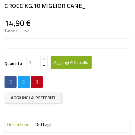
CROCC KG.10 MIGLIOR CANE_
RISO
E
14,90 €
FARINA
Tasse incluse
DIETETICO
NATURALI
SNACKS
Aggiungi Al Carrello
Quantità
ALIMENTI
CONSERVATI
CURA
AGGIUNGI AI PREFERITI
CASA
INSETTICIDI
Descrizione
Dettagli
CARTA