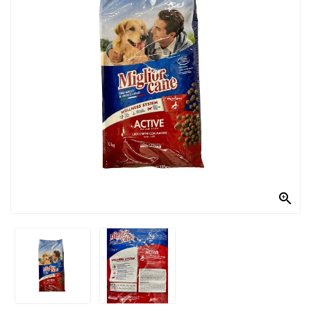
PRODOTTI
PER
CONDIRE
DOLCIARIO
PRODOTTI
DA
FORNO
RICORRENZE
PASQUALI

PREPARATI
ALIMENTI
INFANZIA
PASTA,