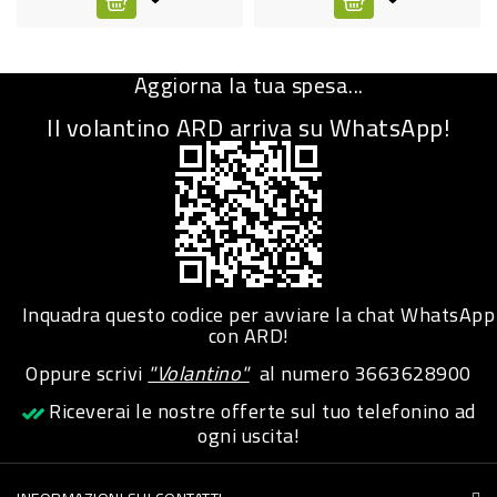
CURA
PERSONA
Aggiorna la tua spesa...
IGIENICO
Il volantino ARD arriva su WhatsApp!
SANITARI
ACCESSORI
PERSONA
PUERICULTURA
IGIENE
Inquadra questo codice per avviare la chat WhatsApp
con ARD!
PERSONA
Oppure scrivi
"Volantino"
al numero
3663628900
PETS
Riceverai le nostre offerte sul tuo telefonino ad
ogni uscita!
PET
ACCESSORI