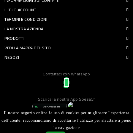
INFORMAZIONI SUI CONTATTI
PET
IL TUO ACCOUNT
TERMINI E CONDIZIONI
FOOD
LA NOSTRA AZIENDA
FRESCHI
PRODOTTI
VEDI LA MAPPA DEL SITO
PIATTI
NEGOZI
PRONTI
E
Contattaci con WhatsApp
CONDIMENTI
CARNE
Scarica la nostra App Spesa5f
ORTOFRUTTA
UOVA
Il nostro negozio online fa uso di cookies per migliorare l'esperienza
dell'utente, raccomandiamo di accettarne l'utilizzo per sfruttare a pieno
PANIFICI
la navigazione
Realizzato da ICT S.R.L