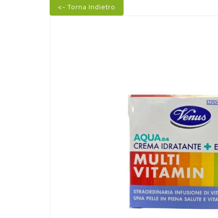
<- Torna Indietro
Nuovo