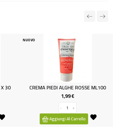
NUOVO
GHE ROSSE ML100
STRISCE DEPILAT.CORPO PZ.30
99 €
2,79 €
Prezzo
Prezzo
+
-
+
l Carrello
Aggiungi Al Carrello