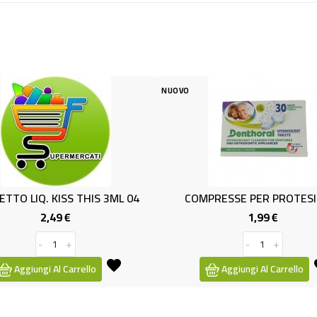
NUOVO
NUOVO
COMPRESSE PER PROTESI X 30
CREMA PIEDI AL
1,99 €
1,
Prezzo
-
+
-
Aggiungi Al Carrello
Aggiungi A