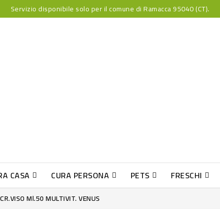
Servizio disponibile solo per il comune di Ramacca 95040 (CT).
RA CASA
CURA PERSONA
PETS
FRESCHI
PESCE INDUST-SUSHI FRESCO
 CR.VISO Ml.50 MULTIVIT. VENUS