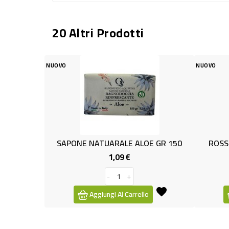
20 Altri Prodotti
NUOVO
ARALE ALOE GR 150
ROSSETTO LIQ. KISS THIS 3ML 04
1,09 €
2,49 €
Prezzo
Prezzo
-
+
-
+
i Al Carrello
Aggiungi Al Carrello