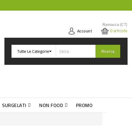
Ramacca (CT)
0
articolo
Account
Ricerca
SURGELATI
NON FOOD
PROMO