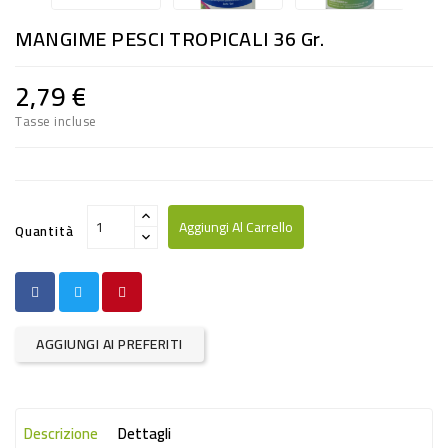
RISO
MANGIME PESCI TROPICALI 36 Gr.
E
FARINA
2,79 €
DIETETICO
Tasse incluse
NATURALI
SNACKS
ALIMENTI
Aggiungi Al Carrello
Quantità
CONSERVATI
CURA
CASA
AGGIUNGI AI PREFERITI
INSETTICIDI
CARTA
Descrizione
Dettagli