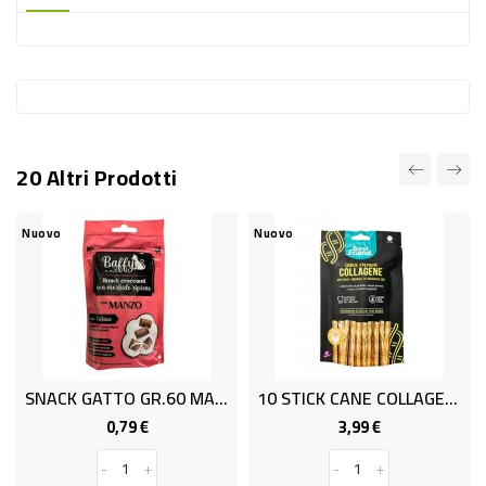
-
PLASTICA
-
AFFINI
LAVAGGIO
20 Altri Prodotti
STOVIGLIE
DEODORANTI
uovo
Nuovo
Nuov
DETERSIVI
TESSUTI
DETERGENTI
SUPERFICI
SNACK GATTO GR.60 MANZO BAFFY
10 STICK CANE COLLAGENE POLLO
ACCESSORI
0,79 €
3,99 €
Prezzo
Prezzo
CASA
-
+
-
+