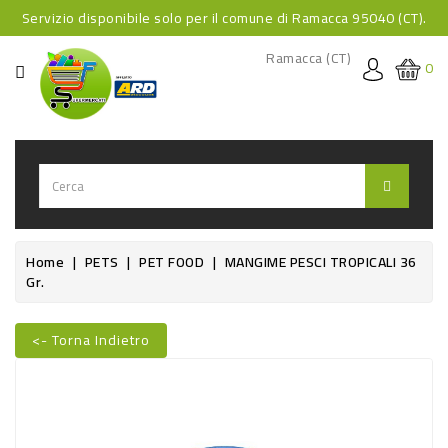
Servizio disponibile solo per il comune di Ramacca 95040 (CT).
CATEGORIA
Ramacca (CT)
0
HOME
BEVANDE
BEVANDE
ANALCOLICHE
BEVANDE
Home
PETS
PET FOOD
MANGIME PESCI TROPICALI 36
Gr.
ALCOLICHE
BEVANDE
<- Torna Indietro
CALDE
Nuovo
FOOD