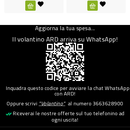
CURA
PERSONA
Aggiorna la tua spesa...
IGIENICO
Il volantino ARD arriva su WhatsApp!
SANITARI
ACCESSORI
PERSONA
PUERICULTURA
IGIENE
Inquadra questo codice per avviare la chat WhatsApp
PERSONA
con ARD!
Oppure scrivi
"Volantino"
al numero
3663628900
PETS
Riceverai le nostre offerte sul tuo telefonino ad
ogni uscita!
PET
ACCESSORI