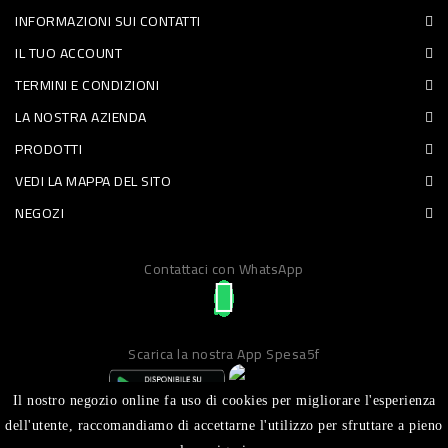
INFORMAZIONI SUI CONTATTI
PET
IL TUO ACCOUNT
FOOD
TERMINI E CONDIZIONI
LA NOSTRA AZIENDA
FRESCHI
PRODOTTI
PIATTI
VEDI LA MAPPA DEL SITO
PRONTI
NEGOZI
E
Contattaci con WhatsApp
CONDIMENTI
CARNE
ORTOFRUTTA
Scarica la nostra App Spesa5f
UOVA
Il nostro negozio online fa uso di cookies per migliorare l'esperienza
PANIFICI
dell'utente, raccomandiamo di accettarne l'utilizzo per sfruttare a pieno