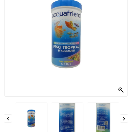
PRODOTTI
PER
CONDIRE
DOLCIARIO
PRODOTTI
DA
FORNO
RICORRENZE
PASQUALI

PREPARATI
ALIMENTI
INFANZIA


PASTA,