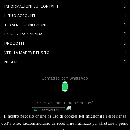
INFORMAZIONI SUI CONTATTI
PET
IL TUO ACCOUNT
FOOD
TERMINI E CONDIZIONI
LA NOSTRA AZIENDA
FRESCHI
PRODOTTI
PIATTI
VEDI LA MAPPA DEL SITO
PRONTI
NEGOZI
E
Contattaci con WhatsApp
CONDIMENTI
CARNE
ORTOFRUTTA
Scarica la nostra App Spesa5f
UOVA
Il nostro negozio online fa uso di cookies per migliorare l'esperienza
PANIFICI
dell'utente, raccomandiamo di accettarne l'utilizzo per sfruttare a pieno