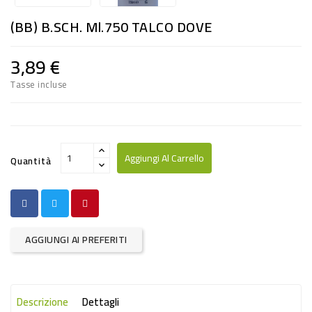
RISO
(BB) B.SCH. Ml.750 TALCO DOVE
E
FARINA
3,89 €
DIETETICO
Tasse incluse
NATURALI
SNACKS
ALIMENTI
Aggiungi Al Carrello
Quantità
CONSERVATI
CURA
CASA
AGGIUNGI AI PREFERITI
INSETTICIDI
CARTA
Descrizione
Dettagli