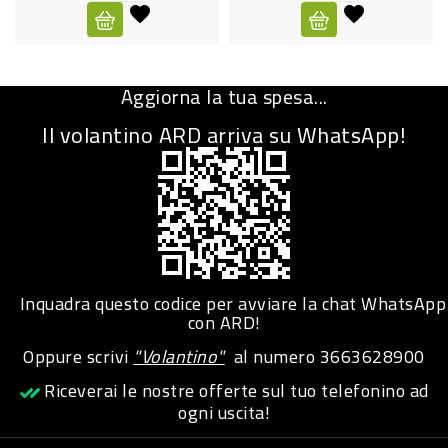
CURA
PERSONA
Aggiorna la tua spesa...
IGIENICO
Il volantino ARD arriva su WhatsApp!
SANITARI
ACCESSORI
PERSONA
PUERICULTURA
IGIENE
Inquadra questo codice per avviare la chat WhatsApp
PERSONA
con ARD!
Oppure scrivi
"Volantino"
al numero
3663628900
PETS
Riceverai le nostre offerte sul tuo telefonino ad
ogni uscita!
PET
ACCESSORI