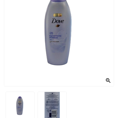
PRODOTTI
PER
CONDIRE
DOLCIARIO
PRODOTTI
DA
FORNO
RICORRENZE
PASQUALI

PREPARATI
ALIMENTI
INFANZIA
PASTA,