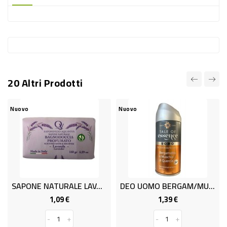
-
PLASTICA
-
AFFINI
LAVAGGIO
20 Altri Prodotti
STOVIGLIE
DEODORANTI
Nuovo
Nuovo
DETERSIVI
TESSUTI
DETERGENTI
SUPERFICI
SAPONE NATURALE LAVANDA GR 150
DEO UOMO BERGAM/MUSCHIO ML 150
ACCESSORI
1,09 €
1,39 €
Prezzo
Prezzo
CASA
-
+
-
+