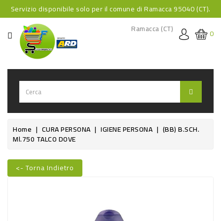
Servizio disponibile solo per il comune di Ramacca 95040 (CT).
CATEGORIA
Ramacca (CT)
0
HOME
BEVANDE
BEVANDE
ANALCOLICHE
BEVANDE
Home
CURA PERSONA
IGIENE PERSONA
(BB) B.SCH.
Ml.750 TALCO DOVE
ALCOLICHE
BEVANDE
<- Torna Indietro
CALDE
Nuovo
FOOD